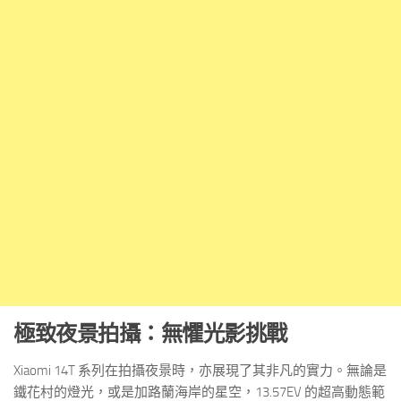
極致夜景拍攝：無懼光影挑戰
Xiaomi 14T 系列在拍攝夜景時，亦展現了其非凡的實力。無論是
鐵花村的燈光，或是加路蘭海岸的星空，13.57EV 的超高動態範