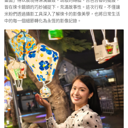
畫面」得以展現得淋漓盡致。斑駁的磚牆、古色古香的擺設，
皆在徠卡鏡頭的巧妙捕捉下，充滿故事性。這次行程，不僅讓
米粉們透過攝影工具深入了解徠卡的影像美學，也將日常生活
中的每一個細節轉化為永恆的影像記錄。