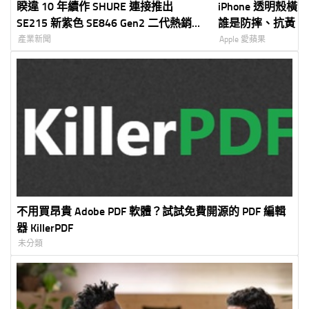
睽違 10 年續作 SHURE 連接推出
iPhone 透明殼
SE215 新紫色 SE846 Gen2 二代熱銷入
誰是防摔、抗黃、
耳式耳機!
產業新聞
Apple 愛蘋果
不用買昂貴 Adobe PDF 軟體？試試免費開源的 PDF 編輯
器 KillerPDF
未分類