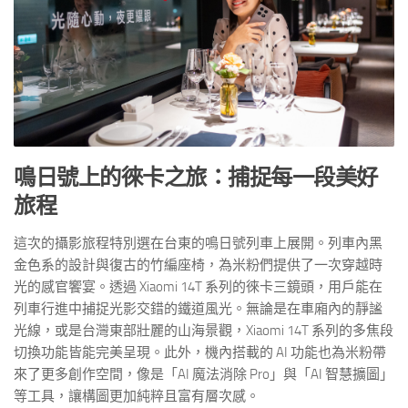
鳴日號上的徠卡之旅：捕捉每一段美好
旅程
這次的攝影旅程特別選在台東的鳴日號列車上展開。列車內黑
金色系的設計與復古的竹編座椅，為米粉們提供了一次穿越時
光的感官饗宴。透過 Xiaomi 14T 系列的徠卡三鏡頭，用戶能在
列車行進中捕捉光影交錯的鐵道風光。無論是在車廂內的靜謐
光線，或是台灣東部壯麗的山海景觀，Xiaomi 14T 系列的多焦段
切換功能皆能完美呈現。此外，機內搭載的 AI 功能也為米粉帶
來了更多創作空間，像是「AI 魔法消除 Pro」與「AI 智慧擴圖」
等工具，讓構圖更加純粹且富有層次感。