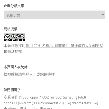
查看分類文章
查
看
分
網站授權
類
文
章
本著作係採用
創用 CC 姓名標示-非商業性-禁止改作 4.0 國際 授
權條款
授權.
本頁面人次統計
檢視數據請先登入，或點選
這裡
熱門關鍵字
商業合作
(1,353)
oppo
(1,086)
mi
(580)
Samsung
(463)
oppo r11
(452)
htc
(380)
chromecast v3
(334)
chromecast
(334)