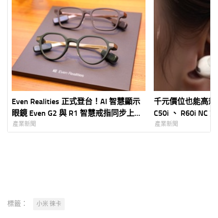
Even Realities 正式登台！AI 智慧顯示
千元價位也能高規格享
眼鏡 Even G2 與 R1 智慧戒指同步上
C50i 、 R60i 
市 創家 iNNOHOME 獨家代理 7 月
量佩戴、強效主動
產業新聞
產業新聞
30 日開放預購、 8 月 6 日正式開賣
ELEVEN 獨家販
打造「Quiet Tech」全新智慧穿戴體驗
標籤：
小米 徠卡