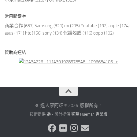
小米max2規格
(325)
小米max2
(325)
常用關鍵字
商業合作
(657)
Samsung
(321)
mi
(215)
Youtube
(192)
apple
(174)
asus
(171)
htc
(156)
sony
(131)
保護殼膜
(116)
oppo
(102)
贊助商連結
3C 達人廖阿輝 © 2026. 版權所有。
技術提供
- 設計提供
移至 Hueman 專業版