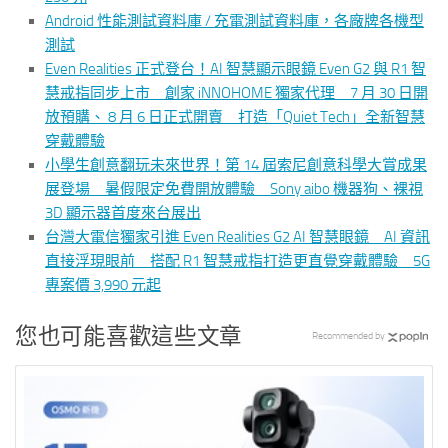
Android 性能測試資料庫 / 充電測試資料庫，各廠牌各機型
測試
Even Realities 正式登台！AI 智慧顯示眼鏡 Even G2 與 R1 智
慧戒指同步上市 創家 iNNOHOME 獨家代理 7 月 30 日開
放預購、 8 月 6 日正式開賣 打造「Quiet Tech」全新智慧
穿戴體驗
小學生創意翻玩未來世界！第 14 屆索尼創意科學大賞成果
展登場 暑假限定免費開放體驗 Sony aibo 機器狗、裸視
3D 顯示器首度來台展出
台灣大電信獨家引進 Even Realities G2 AI 智慧眼鏡 AI 資訊
直接浮現眼前 搭配 R1 智慧戒指打造更直覺穿戴體驗 5G
專案價 3,990 元起
您也可能喜歡這些文章
Recommended by