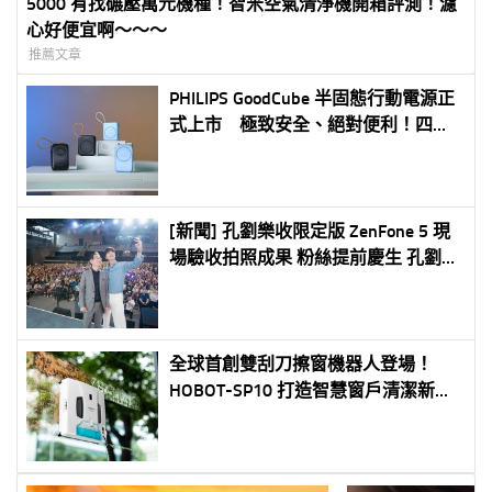
5000 有找碾壓萬元機種！智米空氣清淨機開箱評測！濾
心好便宜啊～～～
推薦文章
PHILIPS GoodCube 半固態行動電源正
式上市 極致安全、絕對便利！四款
新品全面登場，舊換新最高折抵
1,800 元
[新聞] 孔劉樂收限定版 ZenFone 5 現
場驗收拍照成果 粉絲提前慶生 孔劉感
動：「真的覺得很驚喜！」
全球首創雙刮刀擦窗機器人登場！
HOBOT-SP10 打造智慧窗戶清潔新標
竿 獨家 SSS™「噴、擦、刮」專利技
術結合四大達人模式 實現極致潔淨
無痕窗景