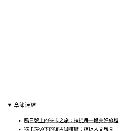
章節連結
鳴日號上的徠卡之旅：捕捉每一段美好旅程
徠卡鏡頭下的復古咖啡廳：捕捉人文氛圍