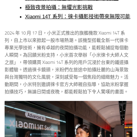
極致夜景拍攝：無懼光影挑戰
Xiaomi 14T 系列：徠卡攝影技術帶來無限可能
2024 年 10 月 17 日，小米正式推出的旗艦機款 Xiaomi 14T 系
列，自上市以來掀起一股市場熱潮。該機型搭載全新一代徠卡
專業光學技術，擁有卓越的夜間拍攝功能，能輕鬆捕捉每個動
人瞬間。為回饋米粉支持，小米首次舉辦「小米徠卡大師人文
之旅」，帶領購買 Xiaomi 14T 系列的用戶沉浸於台東的鐵道攝
影體驗。透過徠卡鏡頭，米粉們在旅途中拍攝壯麗的山海景致
與台灣獨特的文化風貌，深刻感受每一個焦段的細緻魅力。活
動期間，小米特別邀請徠卡官方大師親自指導，協助米粉掌握
拍攝技巧，無論日間或夜晚，都能輕鬆拍下令人驚嘆的畫面。