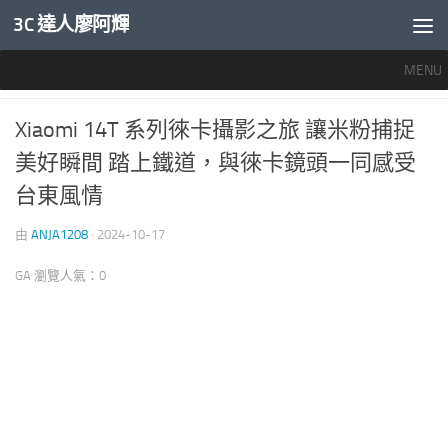
3C 達人廖阿輝
內文下方
MENU
產業新聞
0
Xiaomi 14T 系列徠卡攝影之旅 讓米粉捕捉
美好瞬間 踏上鐵道，與徠卡鏡頭一同感受
台東風情
由
ANJA1208
·
2024-10-17
GA 瀏覽人氣：0