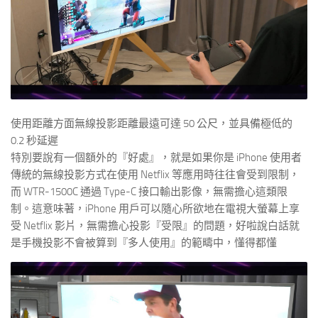
使用距離方面無線投影距離最遠可達 50 公尺，並具備極低的
0.2 秒延遲
特別要說有一個額外的『好處』，就是如果你是 iPhone 使用者
傳統的無線投影方式在使用 Netflix 等應用時往往會受到限制，
而 WTR-1500C 通過 Type-C 接口輸出影像，無需擔心這類限
制。這意味著，iPhone 用戶可以隨心所欲地在電視大螢幕上享
受 Netflix 影片，無需擔心投影『受限』的問題，好啦說白話就
是手機投影不會被算到『多人使用』的範疇中，懂得都懂