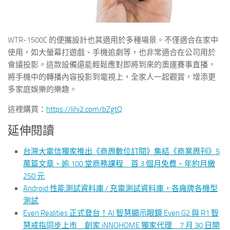
WTR-1500C 的便攜設計也其適用於多種場景。不僅適合在家中
使用，如大螢幕打遊戲、手機追劇等，也非常適合在公司用於
會議投影。這款設備還能輕鬆應對即將到來的奧運賽事直播，
將手機中的轉播內容投影到電視上，全家人一起觀賞，增添更
多家庭娛樂的樂趣。
這裡購買：
https://lihi2.com/bZgtQ
延伸閱讀
台灣大電信獨家推出《商周數位訂閱》集結《商業周刊》5
萬篇文章、逾 100 堂商務課程 首 3 個月免費、年約月繳
250 元
Android 性能測試資料庫 / 充電測試資料庫，各廠牌各機型
測試
Even Realities 正式登台！AI 智慧顯示眼鏡 Even G2 與 R1 智
慧戒指同步上市 創家 iNNOHOME 獨家代理 7 月 30 日開