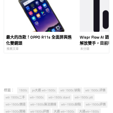
最大的改款！OPPO R11s 全面屏與進
Wispr Flow A
化雙鏡頭
解放雙手，目前地
法
推薦文章
未分類
標籤：
1500c
px大通 wtr-1500c
wtr 1500c 缺點
wtr 1500c 評價
wtr 1500c二手
wtr-1500c
wtr-1500c dcard
wtr-1500c ptt
wtr-1500c價錢
wtr-1500c無法連線
wtr-1500c缺點
wtr-1500c評價
wtr-1500c開箱
wtr1500c評價
大通 wtr-1500c
大通wtr-1500c