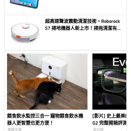
超高速聲波震動清潔技術，Roborock
S7 掃地機器人新上市！掃拖清潔有感
大升級
餵食飲水監控三合一 寵物餵食飲水機
[影片] 史上最美的 A
器人更智慧也更方便！
G2 完整開箱評測
航、提詞翻譯全具
推薦文章
未分類