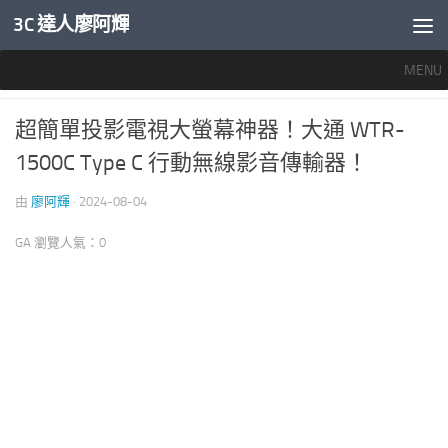
3C 達人廖阿輝
內文下方
MENU
推薦文章
/
智慧家電
0
超簡單投影電視大螢幕神器！大通 WTR-
1500C Type C 行動無線影音傳輸器！
由
廖阿輝
·
2024-08-04
GA 瀏覽人氣：0