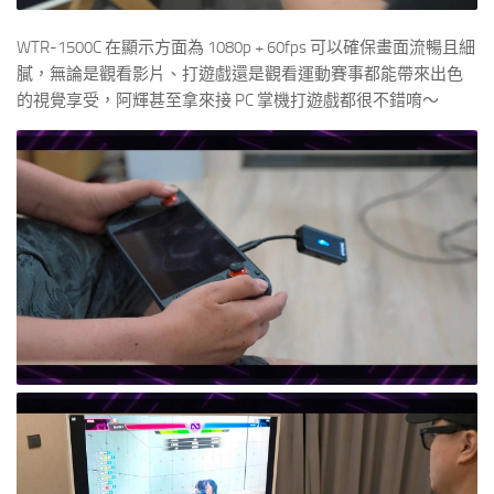
WTR-1500C 在顯示方面為 1080p + 60fps 可以確保畫面流暢且細
膩，無論是觀看影片、打遊戲還是觀看運動賽事都能帶來出色
的視覺享受，阿輝甚至拿來接 PC 掌機打遊戲都很不錯唷～