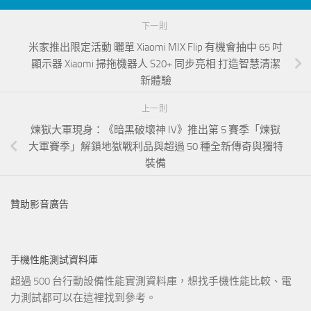
下一則
米家推出限定活動 曬單 Xiaomi MIX Flip 有機會抽中 65 吋
顯示器 Xiaomi 掃拖機器人 S20+ 同步亮相 打造智慧清潔
新體驗
上一則
煉獄大軍現身：《暗黑破壞神 IV》推出第 5 賽季「煉獄
大軍賽季」解鎖地獄戰利品與超過 50 種全新傳奇與獨特
裝備
贊助影音廣告
手機性能測試資料庫
超過 500 台行動設備性能實測資料庫，想找手機性能比較、電
力測試都可以在這裡找到參考。