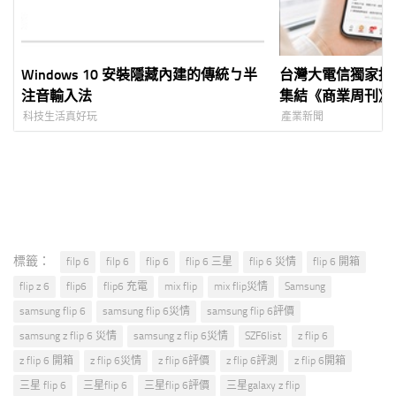
Windows 10 安裝隱藏內建的傳統ㄅ半
台灣大電信獨家推
注音輸入法
集結《商業周刊》5
堂商務課程 首 3
科技生活真好玩
產業新聞
250 元
標籤：
filp 6
filp 6
flip 6
flip 6 三星
flip 6 災情
flip 6 開箱
flip z 6
flip6
flip6 充電
mix flip
mix flip災情
Samsung
samsung flip 6
samsung flip 6災情
samsung flip 6評價
samsung z flip 6 災情
samsung z flip 6災情
SZF6list
z flip 6
z flip 6 開箱
z flip 6災情
z flip 6評價
z flip 6評測
z flip 6開箱
三星 flip 6
三星flip 6
三星flip 6評價
三星galaxy z flip