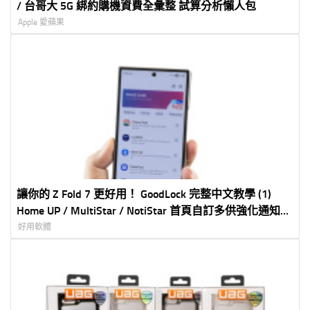
/ 台哥大 5G 綁約購機資費全彙整 試算分析懶人包
Apple 愛蘋果
讓你的 Z Fold 7 更好用！ GoodLock 完整中文教學 (1)
Home UP / MultiStar / NotiStar 首頁自訂多供強化通知加
強
好用軟體