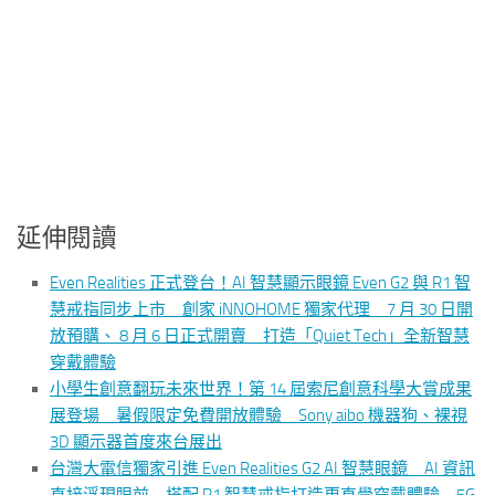
延伸閱讀
Even Realities 正式登台！AI 智慧顯示眼鏡 Even G2 與 R1 智
慧戒指同步上市 創家 iNNOHOME 獨家代理 7 月 30 日開
放預購、 8 月 6 日正式開賣 打造「Quiet Tech」全新智慧
穿戴體驗
小學生創意翻玩未來世界！第 14 屆索尼創意科學大賞成果
展登場 暑假限定免費開放體驗 Sony aibo 機器狗、裸視
3D 顯示器首度來台展出
台灣大電信獨家引進 Even Realities G2 AI 智慧眼鏡 AI 資訊