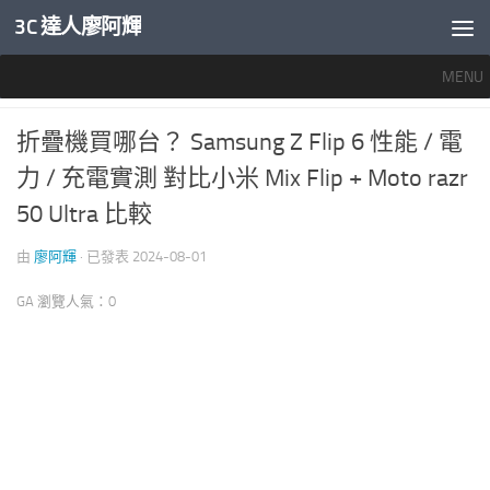
3C 達人廖阿輝
內文下方
MENU
智慧手機開箱評測
0
折疊機買哪台？ Samsung Z Flip 6 性能 / 電
力 / 充電實測 對比小米 Mix Flip + Moto razr
50 Ultra 比較
由
廖阿輝
· 已發表
2024-08-01
GA 瀏覽人氣：0