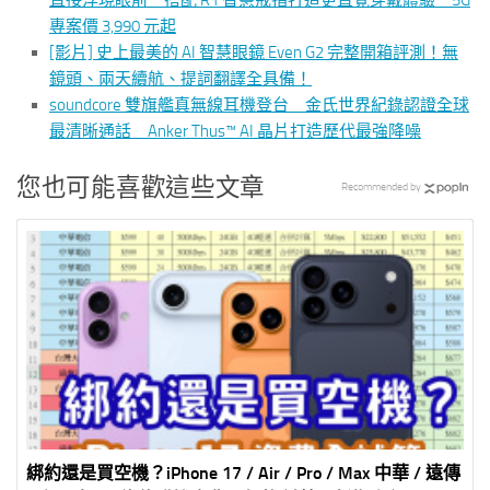
直接浮現眼前 搭配 R1 智慧戒指打造更直覺穿戴體驗 5G
專案價 3,990 元起
[影片] 史上最美的 AI 智慧眼鏡 Even G2 完整開箱評測！無
鏡頭、兩天續航、提詞翻譯全具備！
soundcore 雙旗艦真無線耳機登台 金氏世界紀錄認證全球
最清晰通話 Anker Thus™ AI 晶片打造歷代最強降噪
您也可能喜歡這些文章
Recommended by
綁約還是買空機？iPhone 17 / Air / Pro / Max 中華 / 遠傳