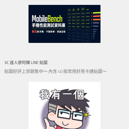
3C 達人廖阿輝 LINE 貼圖
貼圖好評上架銷售中～ 內含 40 組常用好用卡通貼圖～