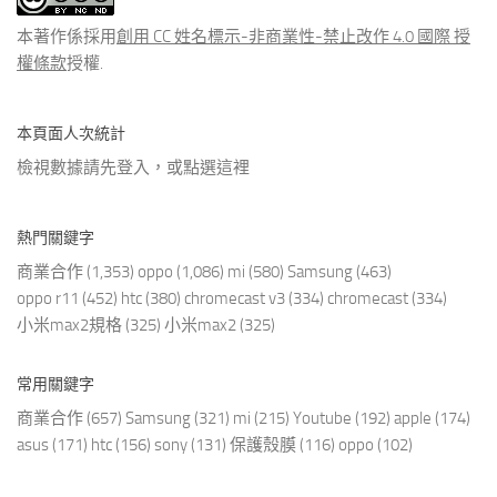
章
本著作係採用
創用 CC 姓名標示-非商業性-禁止改作 4.0 國際 授
權條款
授權.
本頁面人次統計
檢視數據請先登入，或點選
這裡
熱門關鍵字
商業合作
(1,353)
oppo
(1,086)
mi
(580)
Samsung
(463)
oppo r11
(452)
htc
(380)
chromecast v3
(334)
chromecast
(334)
小米max2規格
(325)
小米max2
(325)
常用關鍵字
商業合作
(657)
Samsung
(321)
mi
(215)
Youtube
(192)
apple
(174)
asus
(171)
htc
(156)
sony
(131)
保護殼膜
(116)
oppo
(102)