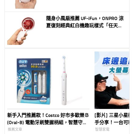
隨身小風扇推薦 UF-iFun，ONPRO 涼
夏復刻經典紅白機趣玩樣式「任天
風」
新手入門推薦款！Costco 好市多歐樂Ｂ
[影片] 三星小星機 The
(Oral-B) 電動牙刷雙握柄組，智慧守護
手分享！一台可移動
全家人的口腔健康
幕，電視、平板、
推薦文章
智慧家電