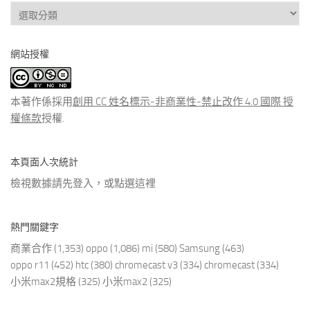
查
看
分
網站授權
類
文
章
本著作係採用
創用 CC 姓名標示-非商業性-禁止改作 4.0 國際 授
權條款
授權.
本頁面人次統計
檢視數據請先登入，或點選
這裡
熱門關鍵字
商業合作
(1,353)
oppo
(1,086)
mi
(580)
Samsung
(463)
oppo r11
(452)
htc
(380)
chromecast v3
(334)
chromecast
(334)
小米max2規格
(325)
小米max2
(325)