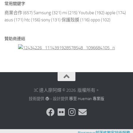
常用關鍵字
商業合作
(657)
Samsung
(321)
mi
(215)
Youtube
(192)
apple
(174)
asus
(171)
htc
(156)
sony
(131)
保護殼膜
(116)
oppo
(102)
贊助商連結
3C 達人廖阿輝 © 2026. 版權所有。
技術提供
- 設計提供
移至 Hueman 專業版
Blogimove部落格搬家技術服務