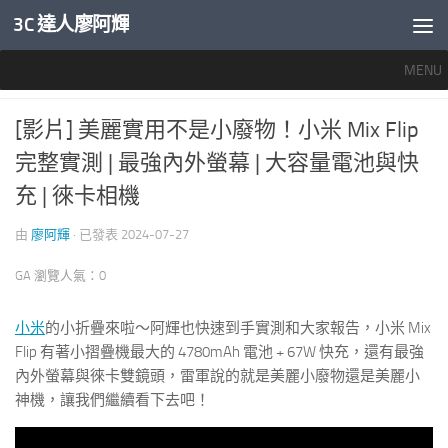
3C 達人廖阿輝
內文下方
MENU
推薦文章
/
智慧手機開箱評測
0
[影片] 美麗實用不是小廢物！小米 Mix Flip
完整實測 | 最強內外螢幕 | 大容量電池與快
充 | 徠卡相機
由
廖阿輝
· 已發表
2024-07-27
GA 瀏覽人氣：0
小米
的小折疊來啦～阿輝也快速到手實測和大家報告，小米 Mix
Flip 有著小摺疊機最大的 4780mAh 電池 + 67W 快充，還有最強
內外螢幕與徠卡雙鏡頭，雷軍說的就是美麗小廢物還是美麗小
神機，讓我們繼續看下去吧！