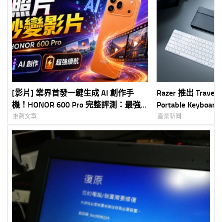
[影片] 業界首發一鍵生成 AI 創作手
Razer 推出 Travel Ca
機！HONOR 600 Pro 完整評測：最強
Portable Keyb
「AI 圖轉影片」功能，最適合小白的
支架與行動辦公體驗
推薦文章
產業新聞
AI 創作神器！
計打造便攜式鍵盤
度支撐平板與掌機
與行動工作需求