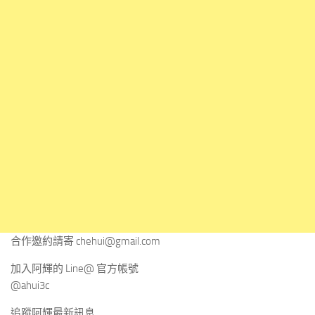
合作邀約請寄
chehui@gmail.com
加入阿輝的 Line@ 官方帳號
@ahui3c
追蹤阿輝最新訊息