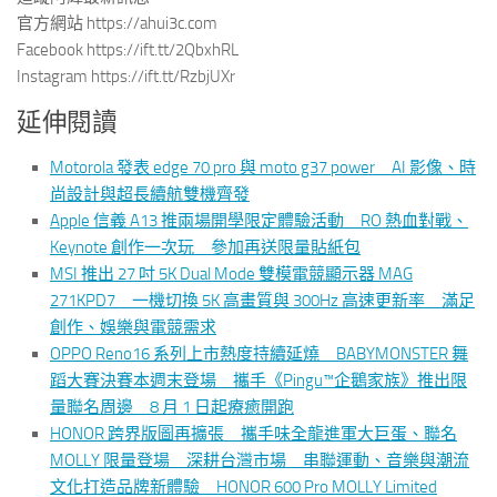
官方網站 https://ahui3c.com
Facebook https://ift.tt/2QbxhRL
Instagram https://ift.tt/RzbjUXr
延伸閱讀
Motorola 發表 edge 70 pro 與 moto g37 power AI 影像、時
尚設計與超長續航雙機齊發
Apple 信義 A13 推兩場開學限定體驗活動 RO 熱血對戰、
Keynote 創作一次玩 參加再送限量貼紙包
MSI 推出 27 吋 5K Dual Mode 雙模電競顯示器 MAG
271KPD7 一機切換 5K 高畫質與 300Hz 高速更新率 滿足
創作、娛樂與電競需求
OPPO Reno16 系列上市熱度持續延燒 BABYMONSTER 舞
蹈大賽決賽本週末登場 攜手《Pingu™企鵝家族》推出限
量聯名周邊 8 月 1 日起療癒開跑
HONOR 跨界版圖再擴張 攜手味全龍進軍大巨蛋、聯名
MOLLY 限量登場 深耕台灣市場 串聯運動、音樂與潮流
文化打造品牌新體驗 HONOR 600 Pro MOLLY Limited