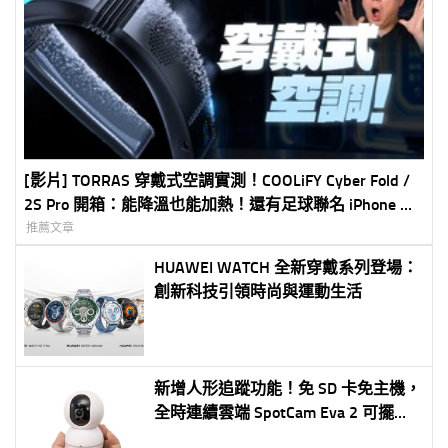
[影片] TORRAS 穿戴式空調實測！COOLiFY Cyber Fold /
2S Pro 開箱：能降溫也能加熱！還有足球聯名 iPhone 防
摔殼
推薦文章
HUAWEI WATCH 全新穿戴系列登場：
創新科技引領時尚與運動生活
新增人形追蹤功能！免 SD 卡免主機，
全時連續雲端 SpotCam Eva 2 可擺頭
WIFI 無線監視器