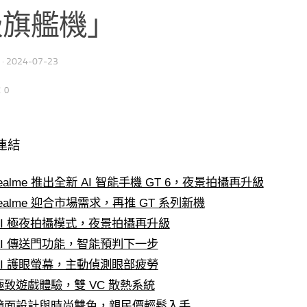
級旗艦機」
·
2024-07-23
：0
連結
realme 推出全新 AI 智能手機 GT 6，夜景拍攝再升級
realme 迎合市場需求，再推 GT 系列新機
AI 極夜拍攝模式，夜景拍攝再升級
AI 傳送門功能，智能預判下一步
AI 護眼螢幕，主動偵測眼部疲勞
極致遊戲體驗，雙 VC 散熱系統
鏡面設計與時尚雙色，親民價輕鬆入手