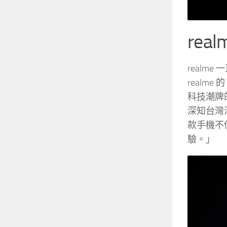
re
real
realm
科技潮牌
深知台灣消
款手機不
驗。」