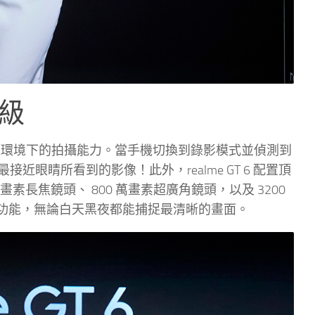
升級
在低光源環境下的拍攝能力。當手機切換到錄影模式並偵測到
睛所看到的影像！此外，realme GT 6 配置頂
00 萬畫素長焦鏡頭、 800 萬畫素超廣角鏡頭，以及 3200
照等功能，無論白天黑夜都能捕捉最清晰的畫面。