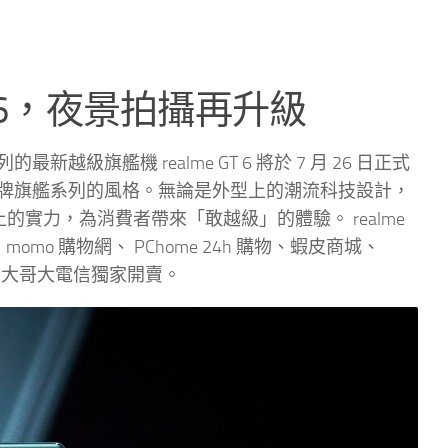
T 6，夜景拍攝再升級
新越級旗艦機 realme GT 6 將於 7 月 26 日正式
牌旗艦系列的風格。無論是外型上的潮流科技設計，
展上的實力，為消費者帶來「敢越級」的體驗。 realme
店、 momo 購物網、 PChome 24h 購物、蝦皮商城、
由台灣大哥大電信獨家開賣。