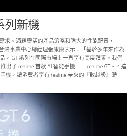
 系列新機
者的需求。憑藉靈活的產品策略和強大的性能配置，
alme 台灣事業中心總經理張康康表示：「基於多年來作為
產品。 GT 系列在國際市場上一直享有高度讚譽。我們
alme 首款 AI 智能手機——realme GT 6 。這
機，讓消費者享有 realme 帶來的『敢越級』體