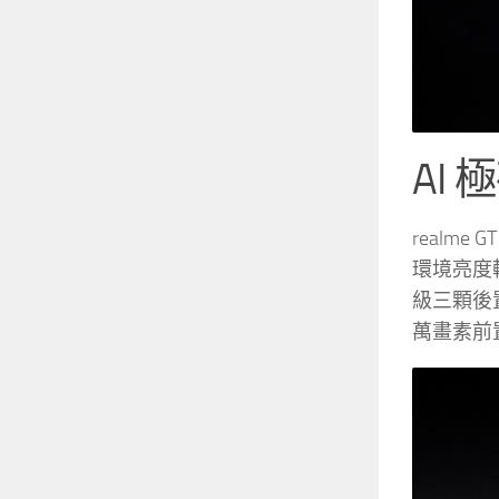
AI
realm
環境亮度
級三顆後置鏡
萬畫素前