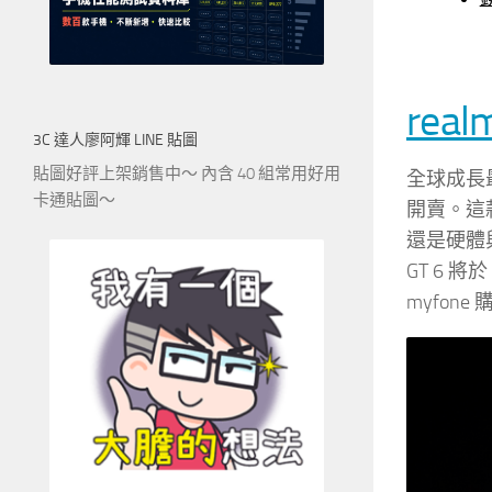
real
3C 達人廖阿輝 LINE 貼圖
貼圖好評上架銷售中～ 內含 40 組常用好用
全球成長最快
卡通貼圖～
開賣。這
還是硬體與
GT 6 將
myfon