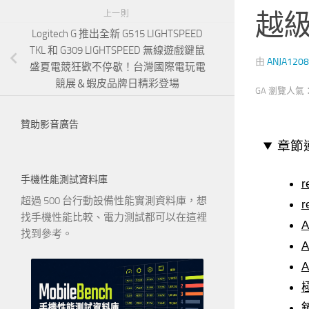
越
上一則
Logitech G 推出全新 G515 LIGHTSPEED
TKL 和 G309 LIGHTSPEED 無線遊戲鍵鼠
由
ANJA1208
盛夏電競狂歡不停歇！台灣國際電玩電
競展＆蝦皮品牌日精彩登場
GA 瀏覽人氣
贊助影音廣告
章節
手機性能測試資料庫
超過 500 台行動設備性能實測資料庫，想
找手機性能比較、電力測試都可以在這裡
找到參考。