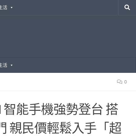
生活
生活
0
 AI 智能手機強勢登台 搭
傳送門 親民價輕鬆入手「超