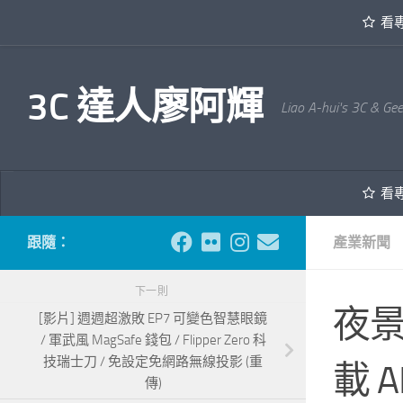
看
內文下方
3C 達人廖阿輝
Liao A-hui's 3C & Ge
看
跟隨：
產業新聞
下一則
夜景
[影片] 週週超激敗 EP7 可變色智慧眼鏡
/ 軍武風 MagSafe 錢包 / Flipper Zero 科
技瑞士刀 / 免設定免網路無線投影 (重
載 
傳)