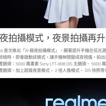
 極夜拍攝模式，夜景拍攝再
e GT 6 首次推出「AI 極夜拍攝模式」，顯著提升手機
較暗時，即會啟動該模式，讓手機瞬間變成夜視儀，拍出最接近眼
頭：5000 萬畫素 Sony LYT-808 OIS 主鏡頭、 50
置鏡頭，加上超級夜景模式、 2 倍人像模式、 DIS 快