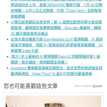
慧戒指同步上市 創家 iNNOHOME 獨家代理 7 月 30 日開
放預購、 8 月 6 日正式開賣 打造「Quiet Tech」全新智慧
穿戴體驗
小學生創意翻玩未來世界！第 14 屆索尼創意科學大賞成果
展登場 暑假限定免費開放體驗 Sony aibo 機器狗、裸視
3D 顯示器首度來台展出
台灣大電信獨家引進 Even Realities G2 AI 智慧眼鏡 AI 資訊
直接浮現眼前 搭配 R1 智慧戒指打造更直覺穿戴體驗 5G
專案價 3,990 元起
[影片] 史上最美的 AI 智慧眼鏡 Even G2 完整開箱評測！無
鏡頭、兩天續航、提詞翻譯全具備！
soundcore 雙旗艦真無線耳機登台 金氏世界紀錄認證全球
最清晰通話 Anker Thus™ AI 晶片打造歷代最強降噪
您也可能喜歡這些文章
Recommended by