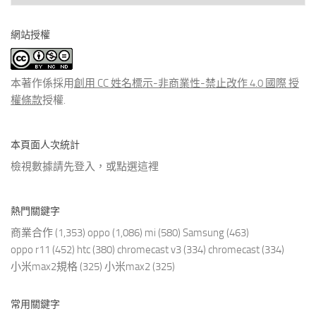
看
分
網站授權
類
文
章
本著作係採用
創用 CC 姓名標示-非商業性-禁止改作 4.0 國際 授
權條款
授權.
本頁面人次統計
檢視數據請先登入，或點選
這裡
熱門關鍵字
商業合作
(1,353)
oppo
(1,086)
mi
(580)
Samsung
(463)
oppo r11
(452)
htc
(380)
chromecast v3
(334)
chromecast
(334)
小米max2規格
(325)
小米max2
(325)
常用關鍵字