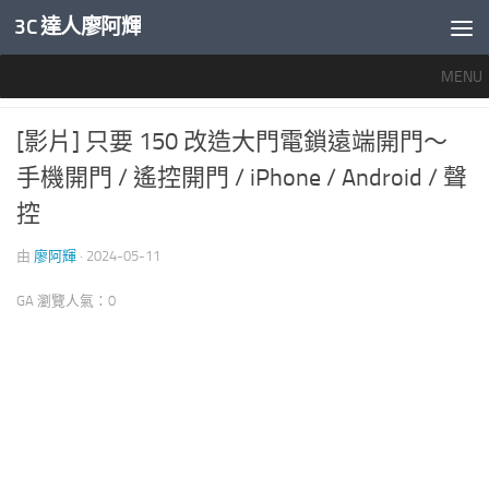
3C 達人廖阿輝
內文下方
MENU
智慧家電
0
[影片] 只要 150 改造大門電鎖遠端開門～
手機開門 / 遙控開門 / iPhone / Android / 聲
控
由
廖阿輝
·
2024-05-11
GA 瀏覽人氣：0