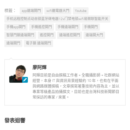
標籤：
app遠端開門
wifi繼電器大門
Youtube
手机远程控制点动自锁蓝牙继电器12v门禁电锁wifi易微联智能开关
手機app開門
手機遙控開門
手機遠端開門
手機開門
智慧門鎖遠端開門
遙控開門
遠端遙控開門
遠端開大門
遠端開門
電子鎖 遠端開門
廖阿輝
阿輝目前是自由撰稿工作者 + 全職攝影師 + 社群網站
經營，本身 IT 與資訊背景經驗約 10 年，也有在平面
與網路媒體撰稿，文章撰寫著重技術內容為主，並以
專業等級產品拍攝撰文，目前也是台灣科技新聞節目
常採訪的專家 / 來賓。
發表迴響