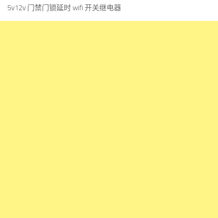
5v12v 门禁门锁延时 wifi 开关继电器