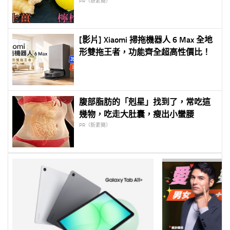
PR（新素簡）
[影片] Xiaomi 掃拖機器人 6 Max 全地
形雙拖王者，功能齊全超高性價比！
腹部脂肪的「剋星」找到了，常吃這
幾物，吃走大肚囊，瘦出小蠻腰
PR（新素簡）