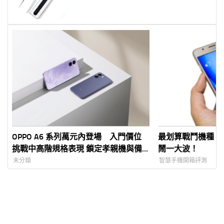
OPPO A6 系列萬元內登場 入門價位
最划算戰鬥機種！Gala
挑戰中高階規格表現 鎖定孝親機與備
鬧一大波！
用機需求 最低不到六千元打造高 CP
未分類
智慧手機開箱評測
值 5G 體驗