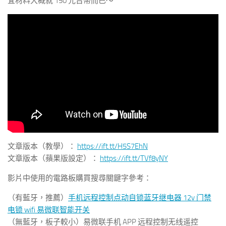
宜材料大概就 150 元台幣而已～
文章版本（教學）：
https://ift.tt/H5S7EhN
文章版本（蘋果版設定）：
https://ift.tt/TVf8yNY
影片中使用的電路板購買搜尋關鍵字參考：
（有藍牙，推薦）
手机远程控制点动自锁蓝牙继电器 12v 门禁
电锁 wifi 易微联智能开关
（無藍牙，板子較小）易微联手机 APP 远程控制无线遥控