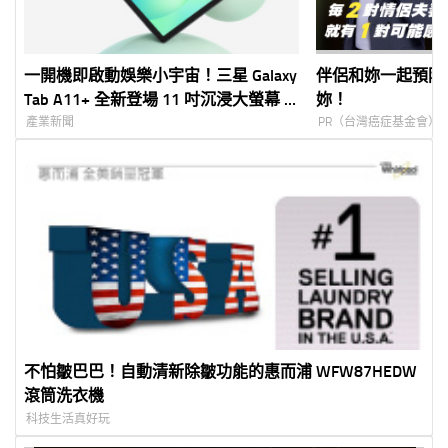
一開機即啟動娛樂小宇宙！三星 Galaxy
伴侶和妳一起預防
Tab A11+ 全新登場 11 吋沉浸大螢幕 ×
妳！
強化效能 × AI 智慧助力 全方位行動
產業新聞
PR（台灣癌症基金會）
娛樂好夥伴
不怕皺巴巴！自動清新除皺功能的惠而浦 WFW87HEDW
滾筒洗衣機
科技生活真好玩