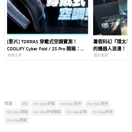
[影片] TORRAS 穿戴式空調實測！
暑假科幻『環太平洋 P
COOLiFY Cyber Fold / 2S Pro 開箱：能
的機器人浪漫！
降溫也能加熱！還有足球聯名 iPhone
推薦文章
電影電視
防摔殼
標籤：
MSI
msi claw 評價
msi claw 配件
msi claw 配件
msi claw 開箱
msi claw外接螢幕
msi claw災情
msi claw評測
msi claw開箱