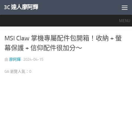
3C 達人廖阿輝
內文下方
MENU
專業桌機與筆電評測
0
MSI Claw 掌機專屬配件包開箱！收納 + 螢
幕保護 + 信仰配件很加分～
由
廖阿輝
·
2024-04-15
GA 瀏覽人氣：0