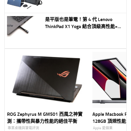
是平版也是筆電！第 4 代 Lenovo
ThinkPad X1 Yoga 結合頂級高性能+堅
固可靠的最頂級二合一筆電！（官網
可客製化更加分）
ROG Zephyrus M GM501 西風之神實
Apple Macbook P
測：攜帶性與暴力性能的絕佳平衡
128GB 頂規性能實測～
LLM 本地大模型
專業桌機與筆電評測
Apple 愛蘋果