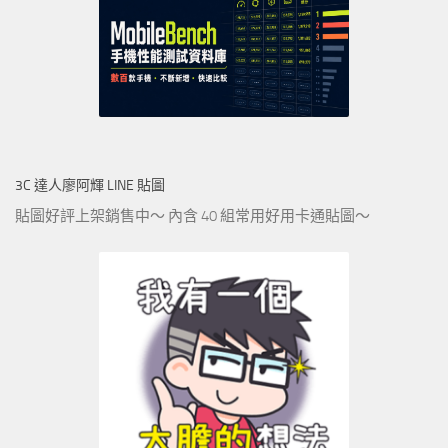
3C 達人廖阿輝 LINE 貼圖
貼圖好評上架銷售中～ 內含 40 組常用好用卡通貼圖～