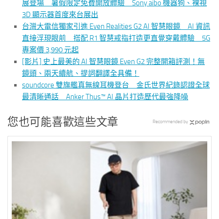
展登場 暑假限定免費開放體驗 Sony aibo 機器狗、裸視
3D 顯示器首度來台展出
台灣大電信獨家引進 Even Realities G2 AI 智慧眼鏡 AI 資訊
直接浮現眼前 搭配 R1 智慧戒指打造更直覺穿戴體驗 5G
專案價 3,990 元起
[影片] 史上最美的 AI 智慧眼鏡 Even G2 完整開箱評測！無
鏡頭、兩天續航、提詞翻譯全具備！
soundcore 雙旗艦真無線耳機登台 金氏世界紀錄認證全球
最清晰通話 Anker Thus™ AI 晶片打造歷代最強降噪
您也可能喜歡這些文章
Recommended by