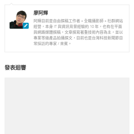
廖阿輝
阿輝目前是自由撰稿工作者 + 全職攝影師 + 社群網站
經營，本身 IT 與資訊背景經驗約 10 年，也有在平面
與網路媒體撰稿，文章撰寫著重技術內容為主，並以
專業等級產品拍攝撰文，目前也是台灣科技新聞節目
常採訪的專家 / 來賓。
發表迴響