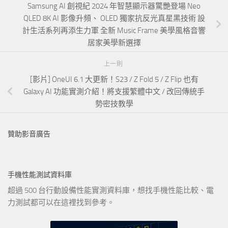
Samsung AI 創視紀 2024 年智慧顯示器驚艷登場 Neo
QLED 8K AI 影像升頻、 OLED 獨家抗反光真星黑技術 設
計生活系列再添生力軍 全新 Music Frame 美學風格音響
居家美學新選擇
上一則
[影片] OneUI 6.1 大更新！S23 / Z Fold 5 / Z Flip 也有
Galaxy AI 功能實測介紹！將支援繁體中文 / 改回傳統手
勢密技教學
贊助影音廣告
手機性能測試資料庫
超過 500 台行動設備性能實測資料庫，想找手機性能比較、電
力測試都可以在這裡找到參考。