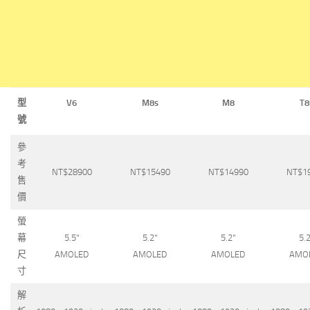
型
V6
M8s
M8
T8
號
參
考
NT$28900
NT$15490
NT$14990
NT$1
售
價
螢
幕
5.5"
5.2"
5.2"
5.2
尺
AMOLED
AMOLED
AMOLED
AMO
寸
解