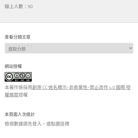
線上人數：90
查看分類文章
查
看
分
網站授權
類
文
章
本著作係採用
創用 CC 姓名標示-非商業性-禁止改作 4.0 國際 授
權條款
授權.
本頁面人次統計
檢視數據請先登入，或點選
這裡