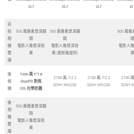
2L7
2L7
2L7
2L
自
拍
500 萬像素景深鏡
500 萬像素景深鏡
500 萬
相
頭
頭
機
電影人像景深效
電影人像景深效
電影人
雙
果
果 (更新後提供)
攝
後
1200 萬 f/1.8
2100 萬, f/2.2
2100 萬, f/2.2
2100 萬,
相
DualPD 對焦
SONY IMX230
SONY IMX230
SONY I
機
OIS 光學防震
後
500 萬像素景深鏡
相
頭
機
電影人像景深效
雙
果
攝