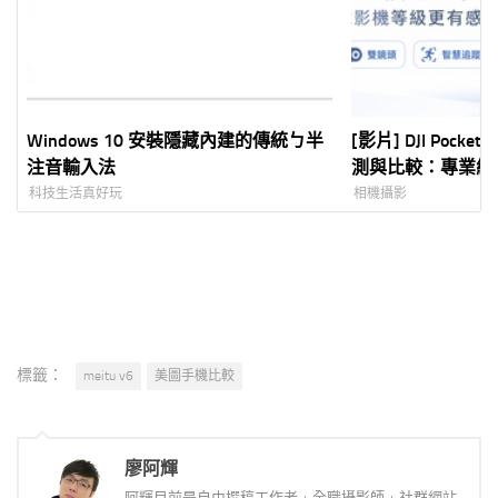
Windows 10 安裝隱藏內建的傳統ㄅ半
[影片] DJI Pocket
注音輸入法
測與比較：專業級 1 
Vlog 神器全解析
科技生活真好玩
相機攝影
標籤：
meitu v6
美圖手機比較
廖阿輝
阿輝目前是自由撰稿工作者 + 全職攝影師 + 社群網站