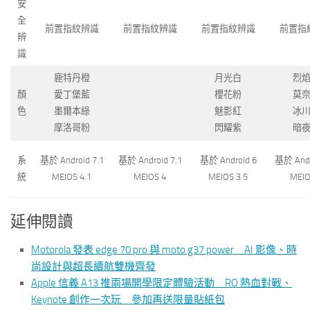
安
全
前置指紋辨識
前置指紋辨識
前置指紋辨識
前置指
辨
識
鹿特丹橙
月光白
烈
顏
愛丁堡藍
櫻花粉
莫
色
墨爾本綠
魅影紅
冰
摩洛哥粉
閃耀紫
暗
系
基於 Android 7.1
基於 Android 7.1
基於 Android 6
基於 Andr
統
MEIOS 4.1
MEIOS 4
MEIOS 3.5
MEIO
延伸閱讀
Motorola 發表 edge 70 pro 與 moto g37 power AI 影像、時
尚設計與超長續航雙機齊發
Apple 信義 A13 推兩場開學限定體驗活動 RO 熱血對戰、
Keynote 創作一次玩 參加再送限量貼紙包