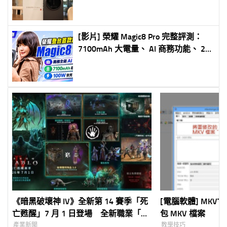
[影片] 榮耀 Magic8 Pro 完整評測：
7100mAh 大電量、 AI 商務功能、 2
億長焦一次看
《暗黑破壞神 IV》全新第 14 賽季「死
[電腦軟體] MKVTo
亡甦醒」7 月 1 日登場 全新職業「術
包 MKV 檔案
士」限時免費體驗開放
產業新聞
教學技巧