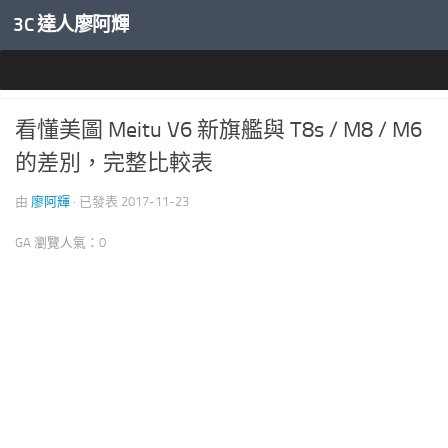
3C 達人廖阿輝
內文下方
推薦文章
/
智慧手機開箱評測
0
看懂美圖 Meitu V6 新旗艦與 T8s / M8 / M6
的差別，完整比較表
由
廖阿輝
· 已發表
2017-11-23
GA 瀏覽人氣：0