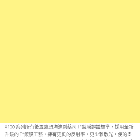
X100 系列所有後置鏡頭均達到蔡司 T*鍍膜認證標準，採用全新
升級的 T*鍍膜工藝，擁有更低的反射率，更少雜散光，使的畫