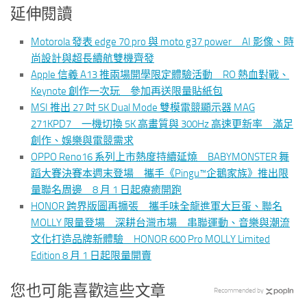
延伸閱讀
Motorola 發表 edge 70 pro 與 moto g37 power AI 影像、時
尚設計與超長續航雙機齊發
Apple 信義 A13 推兩場開學限定體驗活動 RO 熱血對戰、
Keynote 創作一次玩 參加再送限量貼紙包
MSI 推出 27 吋 5K Dual Mode 雙模電競顯示器 MAG
271KPD7 一機切換 5K 高畫質與 300Hz 高速更新率 滿足
創作、娛樂與電競需求
OPPO Reno16 系列上市熱度持續延燒 BABYMONSTER 舞
蹈大賽決賽本週末登場 攜手《Pingu™企鵝家族》推出限
量聯名周邊 8 月 1 日起療癒開跑
HONOR 跨界版圖再擴張 攜手味全龍進軍大巨蛋、聯名
MOLLY 限量登場 深耕台灣市場 串聯運動、音樂與潮流
文化打造品牌新體驗 HONOR 600 Pro MOLLY Limited
Edition 8 月 1 日起限量開賣
您也可能喜歡這些文章
Recommended by