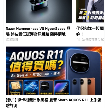
Razer Hammerhead V3 HyperSpeed 登
伴侶和妳一起預防
場 跨裝置低延遲音訊體驗 隨時隨地掌
妳！
控戰局
產業新聞
PR（台灣癌症基金會）
[影片] 徠卡相機日系風格 夏普 Sharp AQUOS R11 上手體
驗評測