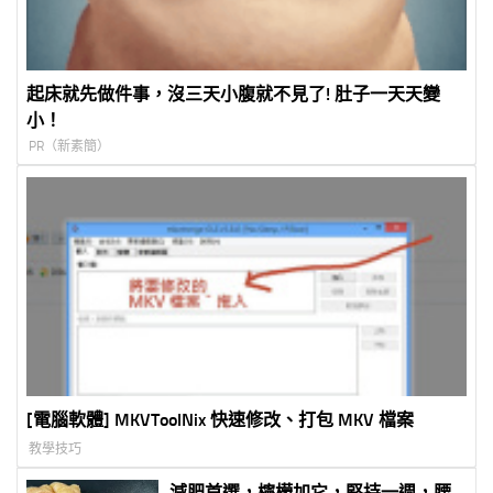
起床就先做件事，沒三天小腹就不見了! 肚子一天天變
小！
PR（新素簡）
[電腦軟體] MKVToolNix 快速修改、打包 MKV 檔案
教學技巧
減肥首選，檸檬加它，堅持一週，腰