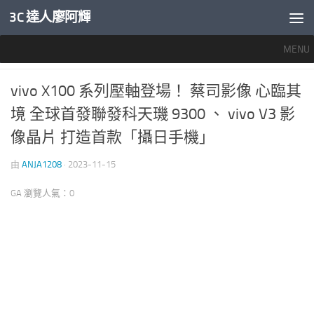
3C 達人廖阿輝
內文下方
MENU
產業新聞
0
vivo X100 系列壓軸登場！ 蔡司影像 心臨其
境 全球首發聯發科天璣 9300 、 vivo V3 影
像晶片 打造首款「攝日手機」
由
ANJA1208
·
2023-11-15
GA 瀏覽人氣：0