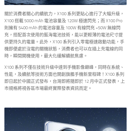
關於消費者關心的續航力，X100 系列更貼心進行了大幅升級，
X100 搭載 5000 mAh 電池容量及 120W 極速閃充；而 X100 Pro
則擁有 5400 mAh 的電池容量及 100W 有線閃充 +50W 無線閃
充，搭配首次使用的藍海電池技術，能以更輕薄的電池尺寸提
供更持久的電量。此外，X100 系列引入零電極速啟動功能，手
機即便處於沒電的關機狀態，消費者也可以在插上充電線的同
時，瞬間開機使用，最大化緩解續航焦慮。
X100 系列不僅在技術升級中達到手機影像巔峰，同時在系統、
性能，及續航等技術方面也開創旗艦手機新里程碑！X100 系列
即日起於中國正式發布，台灣即將隨即於 12 月中正式發表，上
市規格將視各區市場最終實際發表資訊而定。