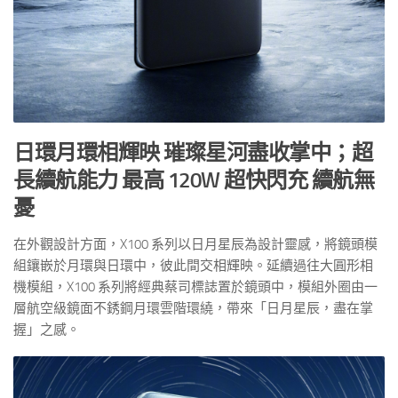
日環月環相輝映 璀璨星河盡收掌中；超
長續航能力 最高 120W 超快閃充 續航無
憂
在外觀設計方面，X100 系列以日月星辰為設計靈感，將鏡頭模
組鑲嵌於月環與日環中，彼此間交相輝映。延續過往大圓形相
機模組，X100 系列將經典蔡司標誌置於鏡頭中，模組外圈由一
層航空級鏡面不銹鋼月環雲階環繞，帶來「日月星辰，盡在掌
握」之感。