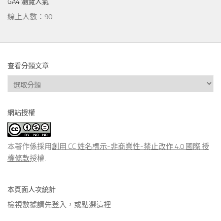
GA4 瀏覽人氣
線上人數：90
查看分類文章
查
看
分
網站授權
類
文
章
本著作係採用
創用 CC 姓名標示-非商業性-禁止改作 4.0 國際 授
權條款
授權.
本頁面人次統計
檢視數據請先登入，或點選
這裡