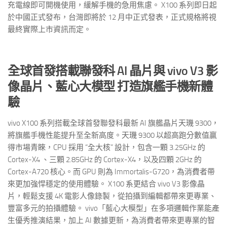
充電線即可開機使用，緩解手機的急用焦慮。 X100 系列即日起
於中國正式發布，台灣即將於 12 月中正式發表，正式規格將視
最終實際上市資訊而定。
全球首發搭載聯發科 AI 晶片與 vivo V3 影
像晶片、藍心大模型 打造旗艦手機新體
驗
vivo X100 系列搭載全球首發聯發科最新 AI 旗艦晶片天璣 9300，
將旗艦手機性能提升至全新高度。天璣 9300 以超高跑分數值贏
得市場青睞，CPU 採用 “全大核” 設計，包含一顆 3.25GHz 的
Cortex-X4 、三顆 2.85GHz 的 Cortex-X4，以及四顆 2GHz 的
Cortex-A720 核心。而 GPU 則為 Immortalis-G720，為消費者帶
來更加強悍穩定的使用體驗。 X100 系更結合 vivo V3 影像晶
片，輕鬆支援 4K 電影人像錄製，從拍攝到編輯都帶來更專業、
豐富多元的拍攝體驗。 vivo「藍心大模型」在多項邏輯作業能產
生優秀推演結果，加上 AI 數據更新，為消費者帶來更專業的智