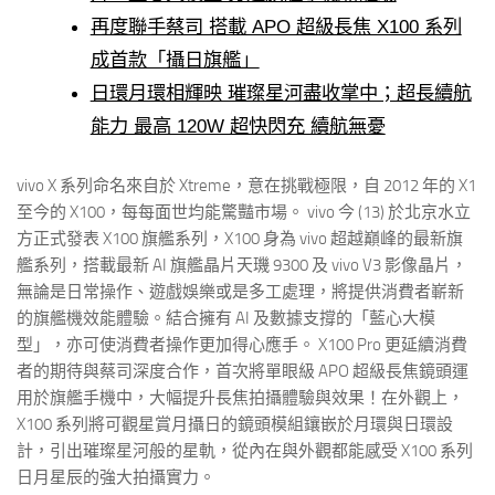
再度聯手蔡司 搭載 APO 超級長焦 X100 系列
成首款「攝日旗艦」
日環月環相輝映 璀璨星河盡收掌中；超長續航
能力 最高 120W 超快閃充 續航無憂
vivo X 系列命名來自於 Xtreme，意在挑戰極限，自 2012 年的 X1
至今的 X100，每每面世均能驚豔市場。 vivo 今 (13) 於北京水立
方正式發表 X100 旗艦系列，X100 身為 vivo 超越巔峰的最新旗
艦系列，搭載最新 AI 旗艦晶片天璣 9300 及 vivo V3 影像晶片，
無論是日常操作、遊戲娛樂或是多工處理，將提供消費者嶄新
的旗艦機效能體驗。結合擁有 AI 及數據支撐的「藍心大模
型」，亦可使消費者操作更加得心應手。 X100 Pro 更延續消費
者的期待與蔡司深度合作，首次將單眼級 APO 超級長焦鏡頭運
用於旗艦手機中，大幅提升長焦拍攝體驗與效果！在外觀上，
X100 系列將可觀星賞月攝日的鏡頭模組鑲嵌於月環與日環設
計，引出璀璨星河般的星軌，從內在與外觀都能感受 X100 系列
日月星辰的強大拍攝實力。