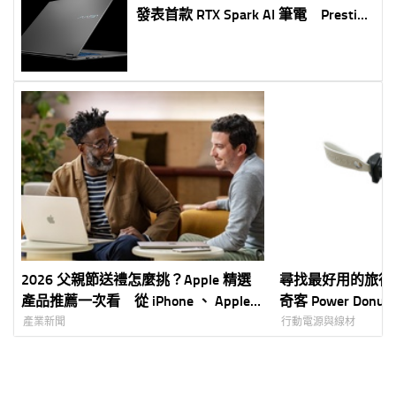
發表首款 RTX Spark AI 筆電 Prestige
N16 Flip AI+ 開啟輕薄 AI PC 新時代
結合 NVIDIA 完整 AI 平台與 RTX 生態
系 打造創作、開發、娛樂全方位行
動運算體驗
2026 父親節送禮怎麼挑？Apple 精選
尋找最好用的旅行延
產品推薦一次看 從 iPhone 、 Apple
奇客 Power Don
Watch 到 MacBook 全面滿足不同需求
產業新聞
行動電源與線材