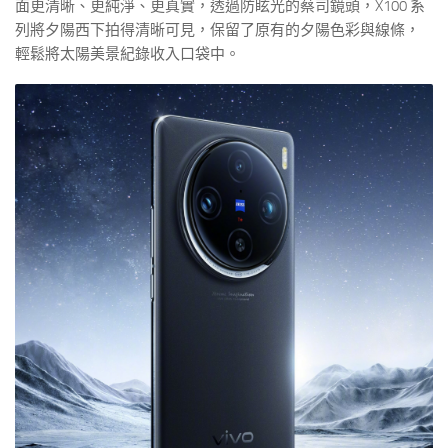
面更清晰、更純淨、更真實，透過防眩光的蔡司鏡頭，X100 系
列將夕陽西下拍得清晰可見，保留了原有的夕陽色彩與線條，
輕鬆將太陽美景紀錄收入口袋中。