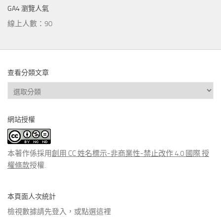
GA4 瀏覽人氣
線上人數：90
查看分類文章
查
看
分
網站授權
類
文
章
本著作係採用
創用 CC 姓名標示-非商業性-禁止改作 4.0 國際 授
權條款
授權.
本頁面人次統計
檢視數據請先登入，或點選
這裡