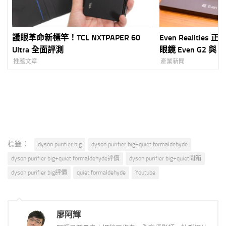
護眼革命新標竿！TCL NXTPAPER 60
Even Realitie
Ultra 全面評測
眼鏡 Even G2 與
市 創家 iNNOHO
推薦文章
產業新聞
30 日開放預購、 
打造「Quiet T
標籤：
dyson purifier big
dyson purifier big+quiet formaldehyde
dyson purifier big+quiet formaldehyde評價
dyson purifier big+quiet開箱
dyson purifier big評價
quiet formaldehyde
Youtube
廖阿輝