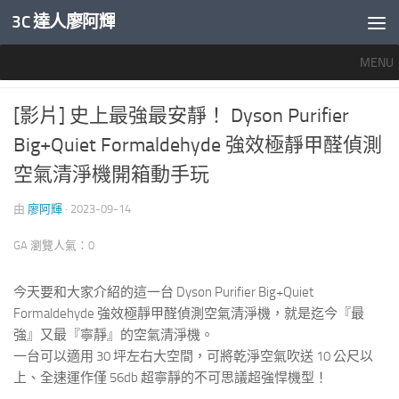
3C 達人廖阿輝
內文下方
MENU
推薦文章
/
智慧家電
0
[影片] 史上最強最安靜！ Dyson Purifier
Big+Quiet Formaldehyde 強效極靜甲醛偵測
空氣清淨機開箱動手玩
由
廖阿輝
·
2023-09-14
GA 瀏覽人氣：0
今天要和大家介紹的這一台 Dyson Purifier Big+Quiet
Formaldehyde 強效極靜甲醛偵測空氣清淨機，就是迄今『最
強』又最『寧靜』的空氣清淨機。
一台可以適用 30 坪左右大空間，可將乾淨空氣吹送 10 公尺以
上、全速運作僅 56db 超寧靜的不可思議超強悍機型！