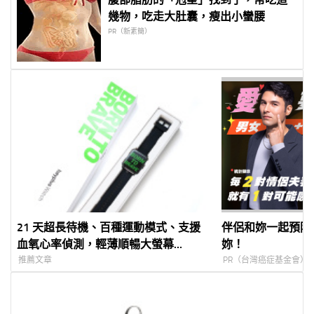
幾物，吃走大肚囊，瘦出小蠻腰
PR（新素簡）
21 天超長待機、百種運動模式、支援
伴侶和妳一起預防
血氧心率偵測，輕薄順暢大螢幕
妳！
HeyPlus 黑加智慧手錶開箱
推薦文章
PR（台灣癌症基金會）