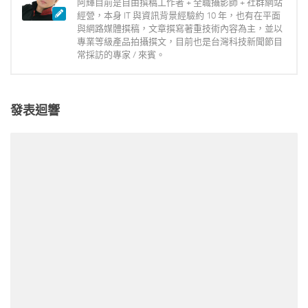
阿輝目前是自由撰稿工作者 + 全職攝影師 + 社群網站
經營，本身 IT 與資訊背景經驗約 10 年，也有在平面
與網路媒體撰稿，文章撰寫著重技術內容為主，並以
專業等級產品拍攝撰文，目前也是台灣科技新聞節目
常採訪的專家 / 來賓。
發表迴響