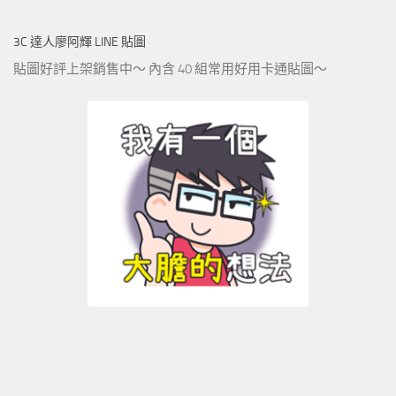
3C 達人廖阿輝 LINE 貼圖
貼圖好評上架銷售中～ 內含 40 組常用好用卡通貼圖～