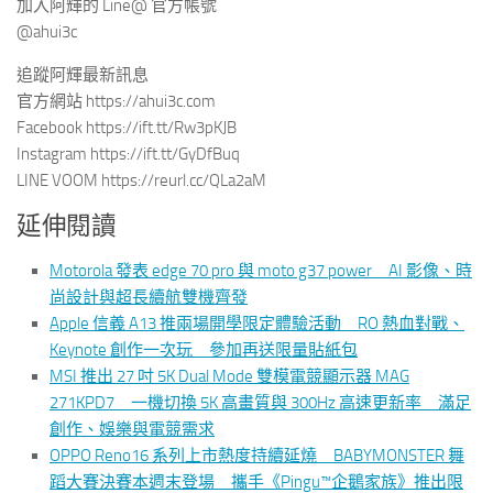
加入阿輝的 Line@ 官方帳號
@ahui3c
追蹤阿輝最新訊息
官方網站 https://ahui3c.com
Facebook https://ift.tt/Rw3pKJB
Instagram https://ift.tt/GyDfBuq
LINE VOOM https://reurl.cc/QLa2aM
延伸閱讀
Motorola 發表 edge 70 pro 與 moto g37 power AI 影像、時
尚設計與超長續航雙機齊發
Apple 信義 A13 推兩場開學限定體驗活動 RO 熱血對戰、
Keynote 創作一次玩 參加再送限量貼紙包
MSI 推出 27 吋 5K Dual Mode 雙模電競顯示器 MAG
271KPD7 一機切換 5K 高畫質與 300Hz 高速更新率 滿足
創作、娛樂與電競需求
OPPO Reno16 系列上市熱度持續延燒 BABYMONSTER 舞
蹈大賽決賽本週末登場 攜手《Pingu™企鵝家族》推出限