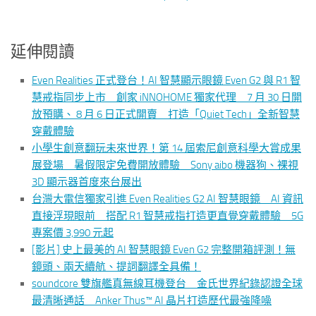
延伸閱讀
Even Realities 正式登台！AI 智慧顯示眼鏡 Even G2 與 R1 智
慧戒指同步上市 創家 iNNOHOME 獨家代理 7 月 30 日開
放預購、 8 月 6 日正式開賣 打造「Quiet Tech」全新智慧
穿戴體驗
小學生創意翻玩未來世界！第 14 屆索尼創意科學大賞成果
展登場 暑假限定免費開放體驗 Sony aibo 機器狗、裸視
3D 顯示器首度來台展出
台灣大電信獨家引進 Even Realities G2 AI 智慧眼鏡 AI 資訊
直接浮現眼前 搭配 R1 智慧戒指打造更直覺穿戴體驗 5G
專案價 3,990 元起
[影片] 史上最美的 AI 智慧眼鏡 Even G2 完整開箱評測！無
鏡頭、兩天續航、提詞翻譯全具備！
soundcore 雙旗艦真無線耳機登台 金氏世界紀錄認證全球
最清晰通話 Anker Thus™ AI 晶片打造歷代最強降噪