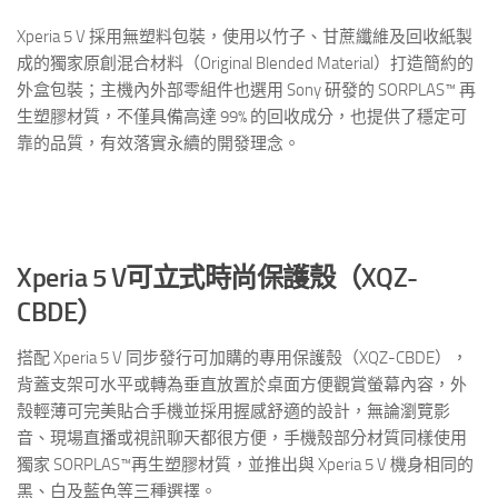
Xperia 5 V 採用無塑料包裝，使用以竹子、甘蔗纖維及回收紙製
成的獨家原創混合材料（Original Blended Material）打造簡約的
外盒包裝；主機內外部零組件也選用 Sony 研發的 SORPLAS™ 再
生塑膠材質，不僅具備高達 99% 的回收成分，也提供了穩定可
靠的品質，有效落實永續的開發理念。
Xperia 5 V
可立式時尚保護殼（
XQZ-
CBDE
）
搭配 Xperia 5 V 同步發行可加購的專用保護殼（XQZ-CBDE），
背蓋支架可水平或轉為垂直放置於桌面方便觀賞螢幕內容，外
殼輕薄可完美貼合手機並採用握感舒適的設計，無論瀏覽影
音、現場直播或視訊聊天都很方便，手機殼部分材質同樣使用
獨家 SORPLAS™再生塑膠材質，並推出與 Xperia 5 V 機身相同的
黑、白及藍色等三種選擇。