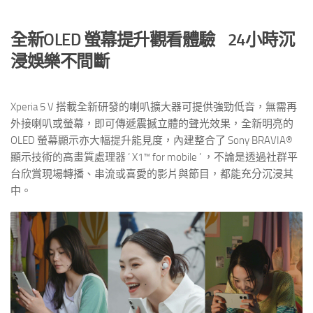
全新
OLED
螢幕提升觀看體驗
24
小時沉
浸娛樂不間斷
Xperia 5 V 搭載全新研發的喇叭擴大器可提供強勁低音，無需再
外接喇叭或螢幕，即可傳遞震撼立體的聲光效果，全新明亮的
OLED 螢幕顯示亦大幅提升能見度，內建整合了 Sony BRAVIA®
顯示技術的高畫質處理器 ‘ X1™ for mobile ’ ，不論是透過社群平
台欣賞現場轉播、串流或喜愛的影片與節目，都能充分沉浸其
中。