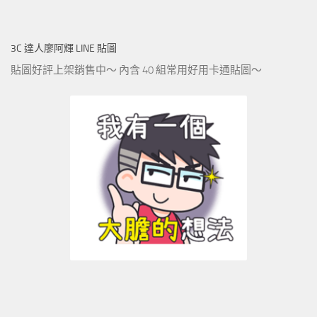
3C 達人廖阿輝 LINE 貼圖
貼圖好評上架銷售中～ 內含 40 組常用好用卡通貼圖～