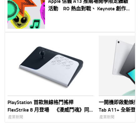
Apple 信義 A13 推兩場開學限定體驗
活動 RO 熱血對戰、 Keynote 創作一
次玩 參加再送限量貼紙包
PlayStation 首款無線格鬥搖桿
一開機即啟動娛樂小宇
FlexStrike 8 月登場 《漫威鬥魂》同
Tab A11+ 全新登
步開戰
強化效能 × AI 
產業新聞
產業新聞
娛樂好夥伴