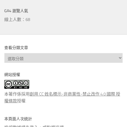
GA4 瀏覽人氣
線上人數：68
查看分類文章
查
看
分
網站授權
類
文
章
本著作係採用
創用 CC 姓名標示-非商業性-禁止改作 4.0 國際 授
權條款
授權.
本頁面人次統計