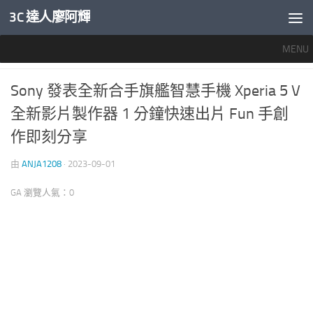
3C 達人廖阿輝
內文下方
MENU
產業新聞
0
Sony 發表全新合手旗艦智慧手機 Xperia 5 V
全新影片製作器 1 分鐘快速出片 Fun 手創
作即刻分享
由
ANJA1208
·
2023-09-01
GA 瀏覽人氣：0