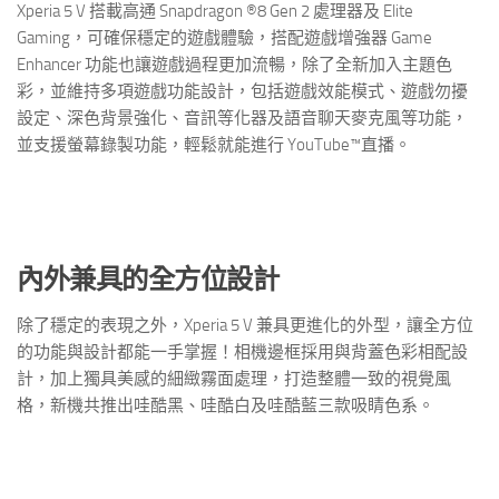
Xperia 5 V 搭載高通 Snapdragon ®8 Gen 2 處理器及 Elite
Gaming，可確保穩定的遊戲體驗，搭配遊戲增強器 Game
Enhancer 功能也讓遊戲過程更加流暢，除了全新加入主題色
彩，並維持多項遊戲功能設計，包括遊戲效能模式、遊戲勿擾
設定、深色背景強化、音訊等化器及語音聊天麥克風等功能，
並支援螢幕錄製功能，輕鬆就能進行 YouTube™直播。
內外兼具的全方位設計
除了穩定的表現之外，Xperia 5 V 兼具更進化的外型，讓全方位
的功能與設計都能一手掌握！相機邊框採用與背蓋色彩相配設
計，加上獨具美感的細緻霧面處理，打造整體一致的視覺風
格，新機共推出哇酷黑、哇酷白及哇酷藍三款吸睛色系。