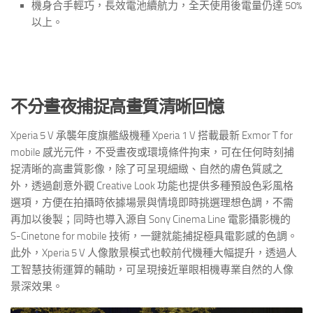
機身合手輕巧，長效電池續航力，全天使用後電量仍達 50%
以上。
不分晝夜捕捉高畫質清晰回憶
Xperia 5 V 承襲年度旗艦級機種 Xperia 1 V 搭載最新 Exmor T for
mobile 感光元件，不受晝夜或環境條件拘束，可在任何時刻捕
捉清晰的高畫質影像，除了可呈現細緻、自然的膚色質感之
外，透過創意外觀 Creative Look 功能也提供多種預設色彩風格
選項，方便在拍攝時依據場景與情境即時挑選理想色調，不需
再加以後製；同時也導入源自 Sony Cinema Line 電影攝影機的
S-Cinetone for mobile 技術，一鍵就能捕捉極具電影感的色調。
此外，Xperia 5 V 人像散景模式也較前代機種大幅提升，透過人
工智慧技術運算的輔助，可呈現接近單眼相機專業自然的人像
景深效果。