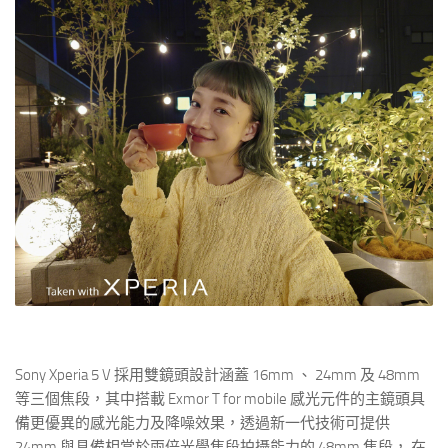
Sony Xperia 5 V 採用雙鏡頭設計涵蓋 16mm 、 24mm 及 48mm
等三個焦段，其中搭載 Exmor T for mobile 感光元件的主鏡頭具
備更優異的感光能力及降噪效果，透過新一代技術可提供
24mm 與具備相當於兩倍光學焦段拍攝能力的 48mm 焦段， 在