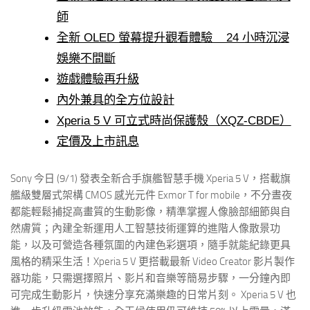
師
全新 OLED 螢幕提升觀看體驗 24 小時沉浸
娛樂不間斷
遊戲體驗再升級
內外兼具的全方位設計
Xperia 5 V 可立式時尚保護殼（XQZ-CBDE）
定價及上市訊息
Sony 今日 (9/1) 發表全新合手旗艦智慧手機 Xperia 5 V，搭載旗
艦級雙層式架構 CMOS 感光元件 Exmor T for mobile，不分晝夜
都能輕鬆捕捉高畫質的生動影像，精準掌握人像臉部細節與自
然膚質；內建全新運用人工智慧技術運算的進階人像散景功
能，以及可營造各種氛圍的內建色彩選項，隨手就能紀錄更具
風格的精采生活！Xperia 5 V 更搭載最新 Video Creator 影片製作
器功能，只需選擇照片、影片和音樂等簡易步驟，一分鐘內即
可完成生動影片，快速分享充滿樂趣的日常片刻。 Xperia 5 V 也