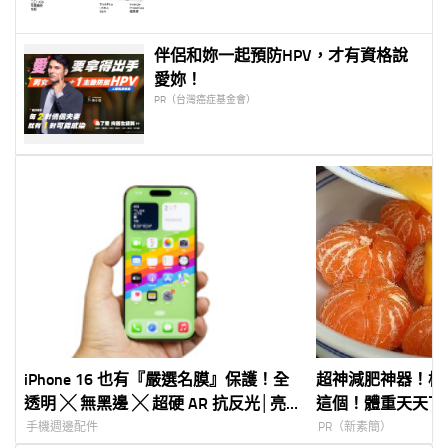
norm+ / Kamera 最完整比較表
伴侶和妳一起預防HPV，才有資格說
愛妳！
PR（台灣癌症基金會）
iPhone 16 也有『嚴選名膜』保護！全
超神減肥神器！橘
透明 ╳ 無黑邊 ╳ 超硬 AR 抗反光│亮
這個！體重天天下
面玻璃保護貼 + 藍寶石鏡頭保護貼 +
手機週邊配件
PR（新素簡）