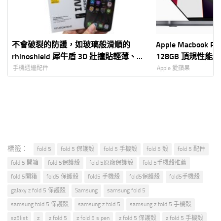
不會破裂的防護，如玻璃般滑順的
Apple Macbook P
rhinoshield 犀牛盾 3D 壯撞貼輕薄、強
128GB 頂規性能實測～
悍，完美包覆！
LLM 本地大模型
手機週邊配件
Apple 愛蘋果
標籤：
fold 5
fold 5 保護殼
fold 5 手機殼
fold 5 殼
fold 5 配件
fold 5 開箱
fold 5保護殼
fold 5原廠保護殼
fold 5手機殼推薦
fold 5開箱
fold5 保護殼
fold5 手機殼
fold5保護殼
fold5手機殼
galaxy z fold 5 保護殼
Samsung
samsung fold 5
samsung fold 5 保護殼
samsung z fold 5
samsung z fold 5 手機殼
sz5list
z
z fold 5
z fold 5 s pen
z fold 5 保護殼
z fold 5 手機殼