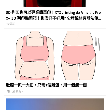
3D 列印也可以專業簡單印！XYZprinting da Vinci Jr. Pro
X+ 3D 列印機開箱！到底好不好用? 它牌線材有辦法使用
嗎?
未分類
肚腩一抓一大把，只需1個雞蛋，用一個瘦一個
PR（新素簡）