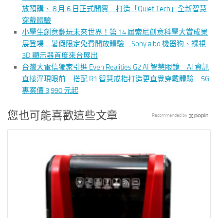
放預購、 8 月 6 日正式開賣 打造「Quiet Tech」全新智慧
穿戴體驗
小學生創意翻玩未來世界！第 14 屆索尼創意科學大賞成果
展登場 暑假限定免費開放體驗 Sony aibo 機器狗、裸視
3D 顯示器首度來台展出
台灣大電信獨家引進 Even Realities G2 AI 智慧眼鏡 AI 資訊
直接浮現眼前 搭配 R1 智慧戒指打造更直覺穿戴體驗 5G
專案價 3,990 元起
您也可能喜歡這些文章
Recommended by