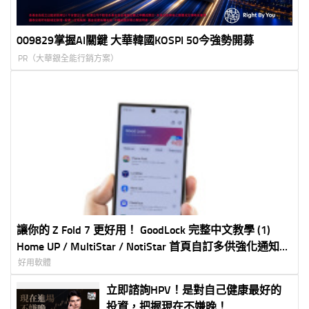
009829掌握AI關鍵 大華韓國KOSPI 50今強勢開募
PR（大華銀全能行銷方案）
讓你的 Z Fold 7 更好用！ GoodLock 完整中文教學 (1)
Home UP / MultiStar / NotiStar 首頁自訂多供強化通知加
強
好用軟體
立即諮詢HPV！是對自己健康最好的
投資，把握現在不嫌晚！