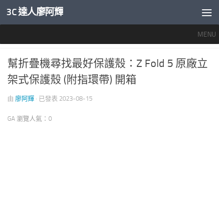
3C 達人廖阿輝
內文下方
MENU
手機週邊配件
0
幫折疊機尋找最好保護殼：Z Fold 5 原廠立
架式保護殼 (附指環帶) 開箱
由
廖阿輝
· 已發表
2023-08-15
GA 瀏覽人氣：0