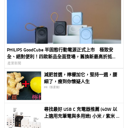
PHILIPS GoodCube 半固態行動電源正式上市 極致安
全、絕對便利！四款新品全面登場，舊換新最高折抵
1,800 元
產業新聞
減肥首選，檸檬加它，堅持一週，腰
細了，瘦到你懷疑人生
PR（新素簡）
尋找最好 USB C 充電器推薦 (40W 以
上適用充筆電與多用途) 小米 / 紫米 /
ThinkPlus / Innergie PowerGear /