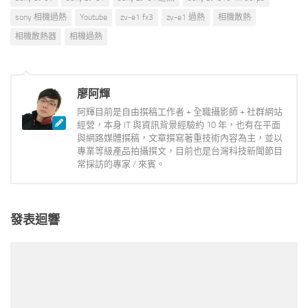
sony 相機過熱
Youtube
zv-e1 fx3
zv-e1 過熱
相機散熱
相機散熱器
相機過熱
廖阿輝
阿輝目前是自由撰稿工作者 + 全職攝影師 + 社群網站
經營，本身 IT 與資訊背景經驗約 10 年，也有在平面
與網路媒體撰稿，文章撰寫著重技術內容為主，並以
專業等級產品拍攝撰文，目前也是台灣科技新聞節目
常採訪的專家 / 來賓。
發表迴響