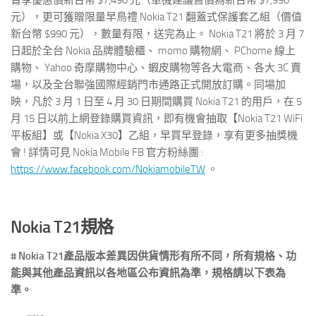
元），更可獲贈限量早鳥禮 Nokia T21 翻蓋式保護套乙組（價值
新台幣 $990 元），數量有限，送完為止。 Nokia T21 將於 3 月 7
日起於全台 Nokia 品牌體驗櫃、 momo 購物網、 PChome 線上
購物、 Yahoo 奇摩購物中心、蝦皮購物等各大電商、各大 3C 賣
場，以及全台聯強國際經銷門市通路正式開放訂購。同場加
映，凡於 3 月 1 日至 4 月 30 日期間購買 Nokia T21 的用戶，在 5
月 15 日以前上網登錄購買資訊，即有機會抽取【Nokia T21 WiFi
平板組】或【Nokia X30】乙組，早買早登錄，享有更多抽獎機
會 ! 詳情可見 Nokia Mobile FB 官方粉絲團 :
https://www.facebook.com/NokiamobileTW
。
Nokia T21
規格
# Nokia T21
產品版本差異因供貨情形有所不同，所有規格、功
能與其他產品資訊以各地區公布資訊為準，規格請以下表為
準。