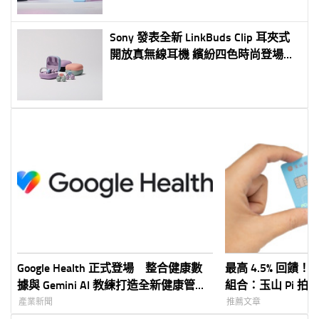
購正式開跑
Sony 發表全新 LinkBuds Clip 耳夾式
開放真無線耳機 繽紛四色時尚登場
Always on 聆聽新日常
Google Health 正式登場 整合健康數
最高 4.5% 回饋！
據與 Gemini AI 教練打造全新健康管理
組合：玉山 Pi 拍錢
體驗
包
產業新聞
推薦文章