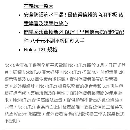
在暢玩一整天
安全防護滴水不漏 ! 最值得信賴的商用平板 孩
童學習及娛樂也放心
開學季汰舊換新必 BUY！早鳥優惠搭配超值配
件 八千元不到平板即刻入手
Nokia T21 規格
Nokia 今宣布 T 系列全新平板電腦 Nokia T21 將於 3 月 7 日正式登
台！延續 Nokia T20 廣大好評，Nokia T21 搭載 10.4 吋超清晰 2K
顯示螢幕及 800 萬像素前後鏡頭，提供消費者優質的影音響
宴。於外觀設計，Nokia T21 機身以堅實的鋁合金和 60% 再生塑
膠打造而成，兼顧環保及耐用性；面對消費者長時間的使用需
求，Nokia T21 配備高續航電量，提供順暢不斷電的數位體驗。
同時，Nokia T21 更為市面上同級產品唯一支援延伸第二螢幕功
能及 Wacom 觸控筆，使消費者得隨心所欲切換工作與娛樂模式
不受限。