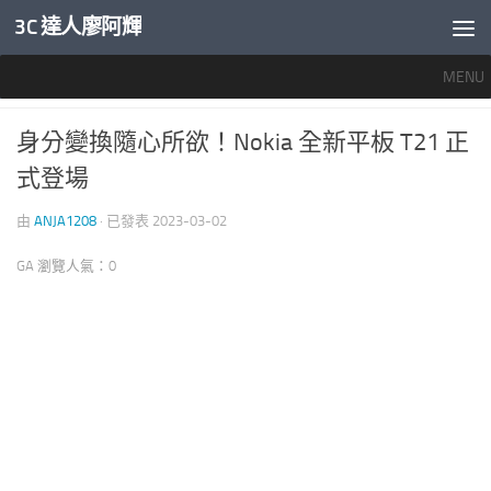
3C 達人廖阿輝
內文下方
MENU
產業新聞
1
身分變換隨心所欲！Nokia 全新平板 T21 正
式登場
由
ANJA1208
· 已發表
2023-03-02
GA 瀏覽人氣：0