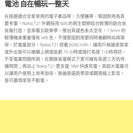
電池
自在暢玩一整天
在挑選適合全家使用的電子產品時，方便攜帶、堅固耐用為首
要考量，Nokia T21 外觀採用 60% 的再生塑膠結合輕薄的鋁合金
背蓋打造，並承襲北歐美學，推出質感色系太空灰，7.5mm 的
輕薄機身重量僅有 465 克，不僅堅固耐用更同時兼顧時尚與環
保。於電量部分，Nokia T21 搭載 8200 mAh，讓用戶無論是居家
或外出皆可以連續上網或追劇 15 小時或撥打長達 7 小時視訊，
不受電量問題所困，在開啟省電模式下更可擁有長達三天的待
機時間；再加上 Nokia T21 更支援 18W 快速充電，其超大電量可
以讓用戶使用上效率加倍，無論是遠距學習或觀賞線上影音，
皆可盡情享受不斷電。