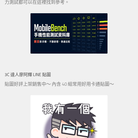
力測試都可以在這裡找到參考。
3C 達人廖阿輝 LINE 貼圖
貼圖好評上架銷售中～ 內含 40 組常用好用卡通貼圖～