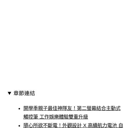
章節連結
開學季親子最佳神隊友！第二螢幕結合主動式
觸控筆 工作娛樂體驗雙重升級
隨心所欲不斷電！外觀設計 X 高續航力電池 自