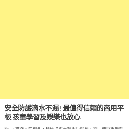
安全防護滴水不漏
!
最值得信賴的商用平
板
孩童學習及娛樂也放心
Nokia 貫徹品牌理念，積極追求卓越用戶體驗，亦同樣重視軟體