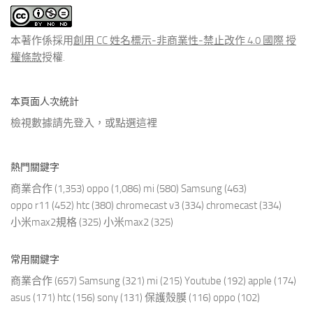
文
章
本著作係採用
創用 CC 姓名標示-非商業性-禁止改作 4.0 國際 授
權條款
授權.
本頁面人次統計
檢視數據請先登入，或點選
這裡
熱門關鍵字
商業合作
(1,353)
oppo
(1,086)
mi
(580)
Samsung
(463)
oppo r11
(452)
htc
(380)
chromecast v3
(334)
chromecast
(334)
小米max2規格
(325)
小米max2
(325)
常用關鍵字
商業合作
(657)
Samsung
(321)
mi
(215)
Youtube
(192)
apple
(174)
asus
(171)
htc
(156)
sony
(131)
保護殼膜
(116)
oppo
(102)