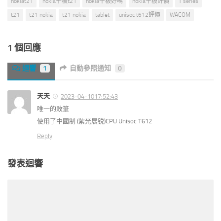
nokiat21
nokia平板t21
nokia平板好嗎
nokia平板評價
T series
t21
t21 nokia
t21 nokia
tablet
unisoc t612評價
WACOM
1 個回應
迴響
1
自動參照通知
0
天天
2023-04-1017:52:43
唯一的敗筆
使用了中國制 (紫光展锐)CPU Unisoc T612
Reply
發表迴響