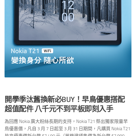
開學季汰舊換新必
BUY
！早鳥優惠搭配
超值配件
八千元不到平板即刻入手
為回應 Nokia 廣大粉絲長期的支持，Nokia T21 祭出獨家限量早
鳥優惠價，凡自 3 月 7 日起至 3 月 31 日期間，凡購買 Nokia T21
皆享優惠價新台幣 $7,490 元（單機建議售價為新台幣 $7,990