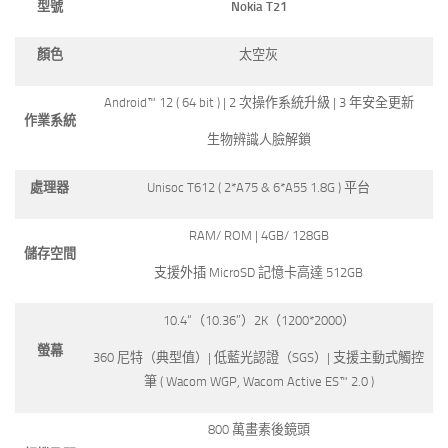
型號
Nokia T21
顏色
太空灰
Android™ 12 ( 64 bit ) | 2 次操作系統升級 | 3 年安全更新
作業系統
生物辨識人臉解鎖
處理器
Unisoc T612 ( 2*A75 & 6*A55 1.8G ) 平台
RAM/ ROM | 4GB/ 128GB
儲存空間
支援外插 MicroSD 記憶卡高達 512GB
10.4“（10.36”）2K（1200*2000）
螢幕
360 尼特（典型值）| 低藍光認證（SGS）| 支援主動式觸控
筆 ( Wacom WGP, Wacom Active ES™ 2.0 )
800 萬畫素後鏡頭