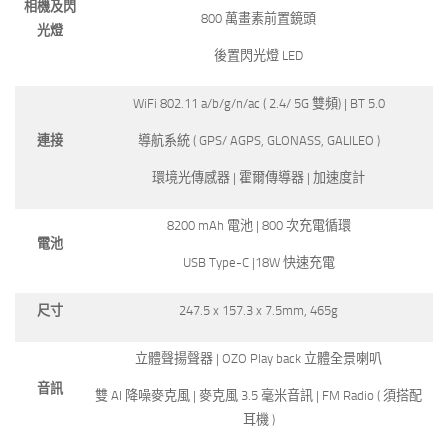
相機
及閃
800 萬畫素前置鏡頭
光燈
後置閃光燈 LED
WiFi 802.11 a/b/g/n/ac ( 2.4/ 5G 雙頻) | BT 5.0
連接
導航系統 ( GPS/ AGPS, GLONASS, GALILEO )
環境光傳感器 | 霍爾傳導器 | 加速度計
8200 mAh 電池 | 800 次充電循環
電池
USB Type-C |18W 快速充電
尺寸
247.5 x 157.3 x 7.5mm, 465g
立體聲揚聲器 | OZO Play back 立體全景喇叭
音訊
雙 AI 降噪麥克風 | 麥克風 3.5 毫米音訊 | FM Radio ( 須搭配
耳機 )