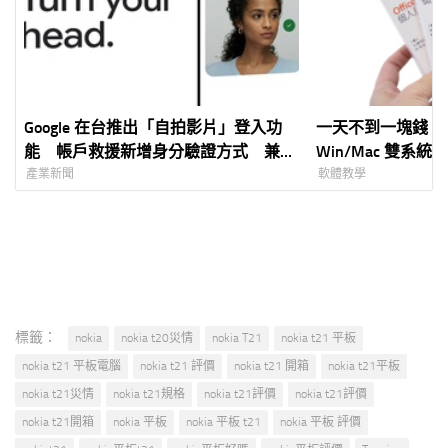
Google 在台推出「自拍影片」登入功
一天不到一塊錢，正版 
能 帳戶救援新增身分驗證方式 兼顧
Win/Mac 雙系
安全、隱私與便利性
險使用盜版軟體 (
產業新聞
軟體教學
攻略，不要傻傻讓
標籤：
nokia
nokia t20災情
nokia T21
nokia t21 平板
nokia t21 平板電腦
nokia t21 評價
nokia t21 開箱
nokia t21平板
nokia t21災情
nokia t21規格
nokia t21評價
nokia t21評價
nokia t21開箱
nokia 平板
nokia 平板 t21
nokia 平板 評價