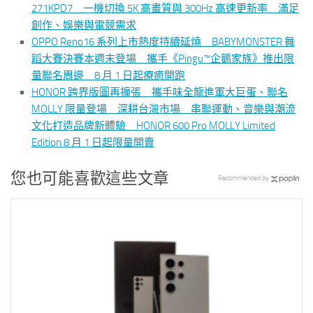
271KPD7 一機切換 5K 高畫質與 300Hz 高速更新率 滿足
創作、娛樂與電競需求
OPPO Reno16 系列上市熱度持續延燒 BABYMONSTER 舞
蹈大賽決賽本週末登場 攜手《Pingu™企鵝家族》推出限
量聯名周邊 8 月 1 日起療癒開跑
HONOR 跨界版圖再擴張 攜手味全龍進軍大巨蛋、聯名
MOLLY 限量登場 深耕台灣市場 串聯運動、音樂與潮流
文化打造品牌新體驗 HONOR 600 Pro MOLLY Limited
Edition 8 月 1 日起限量開賣
您也可能喜歡這些文章
Recommended by