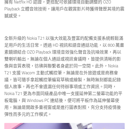
擁有 Netflix HD 認證，更搭配可依據環境自動調整的 OZO
Playback 立體音效技術，讓用戶在觀賞影片時獲得聲歷其境的震
撼感受。
全新升級的 Nokia T21 以強大效能及豐富的配備支援系統輕鬆滿
足用戶的生活日常，透過 HD 視訊和語音通話功能，以 800 萬畫
素鏡頭結合 OZO Playback 環境音效強化聲音及抗噪效果，再以
雙喇叭輸出，無論在個人通話或視訊會議時，皆提供清晰的影
像與音質表現，彷彿與聯繫者身處於同一空間。此外，Nokia
T21 支援 Wacom 主動式觸控筆，無論是在外旅遊或是商務會
議，皆可隨手拿起觸控筆編寫草稿或繪製，無時無刻都能記錄
個人故事，再也不會遺漏任何待辦事項或工作資訊。同時，
Nokia T21 更為市面同級產品中唯一支援延伸第二螢幕功能的平
板電腦，與 Windows PC 連結後，便可將平板作為延伸螢幕使
用，無論是開啟多重視窗或是進行圖表對照，充分支持疫情後
彈性而多元的工作模式。