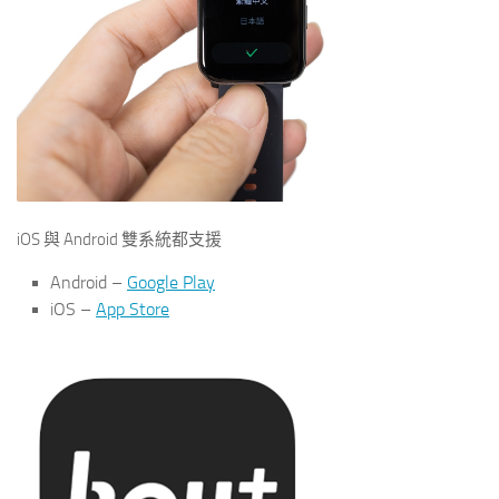
iOS 與 Android 雙系統都支援
Android –
Google Play
iOS –
App Store