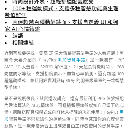
時尚設計外表、超輕舒適配戴感受
100+ 種運動模式、支援多種智慧功能與生理
數值監測
內建超越百種動靜錶面、支援自定義 UI 和獨
家 AI 心情錶盤
結語
相關連結
近期有想要尋找一隻高 CP 值大螢幕智慧型手錶的人看這邊！阿
輝今天要介紹的『HeyPlus
黑加智慧手錶
』是一款擁有 1.78″
AMOLED 大螢幕、 326PPI 解析度、 21 天超長待機時間、 IP68
防塵防水等級、支援抬腕顯示、血氧心率偵測、還有超過 100
種運動模式，並且阿輝實測只有 36.5g 的羽量級重量的一款智慧
型手錶！
是不是說明很長？其實還沒講完，還有最新利用 PPG 信號搭配
內建演算法的 AI 心情錶盤，可透過智慧錶盤感知自己當下的心
情，適時搭配冥想模式或自訂休息提醒的功能使用；HeyPlus
黑
加
智慧手錶不只記錄你的運動生活，同時也感知你的心理健康
狀態，是一款非常適合上班族或自由工作者使用的智慧手錶，