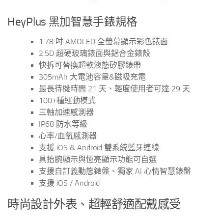
HeyPlus 黑加智慧手錶規格
1.78 吋 AMOLED 全螢幕顯示彩色錶面
2.5D 超硬玻璃錶面與鋁合金錶殼
快拆可替換超軟液態矽膠錶帶
305mAh 大電池容量&磁吸充電
最長待機時間 21 天、輕度使用者可達 29 天
100+種運動模式
三軸加速感測器
IP68 防水等級
心率/血氧感測器
支援 iOS & Android 雙系統藍牙連線
具抬腕顯示與恆亮顯示功能可自選
支援自訂義動態錶盤、獨家 AI 心情智慧錶盤
支援 iOS / Android
時尚設計外表、超輕舒適配戴感受