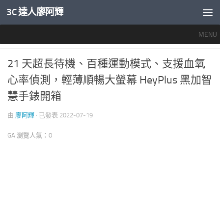
3C 達人廖阿輝
內文下方
MENU
推薦文章
/
穿戴裝置專區
0
21 天超長待機、百種運動模式、支援血氧
心率偵測，輕薄順暢大螢幕 HeyPlus 黑加智
慧手錶開箱
由
廖阿輝
· 已發表
2022-07-19
GA 瀏覽人氣：0