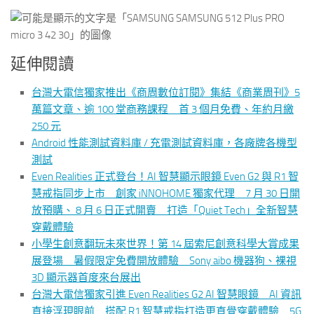
延伸閱讀
台灣大電信獨家推出《商周數位訂閱》集結《商業周刊》5
萬篇文章、逾 100 堂商務課程 首 3 個月免費、年約月繳
250 元
Android 性能測試資料庫 / 充電測試資料庫，各廠牌各機型
測試
Even Realities 正式登台！AI 智慧顯示眼鏡 Even G2 與 R1 智
慧戒指同步上市 創家 iNNOHOME 獨家代理 7 月 30 日開
放預購、 8 月 6 日正式開賣 打造「Quiet Tech」全新智慧
穿戴體驗
小學生創意翻玩未來世界！第 14 屆索尼創意科學大賞成果
展登場 暑假限定免費開放體驗 Sony aibo 機器狗、裸視
3D 顯示器首度來台展出
台灣大電信獨家引進 Even Realities G2 AI 智慧眼鏡 AI 資訊
直接浮現眼前 搭配 R1 智慧戒指打造更直覺穿戴體驗 5G