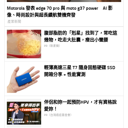
Motorola 發表 edge 70 pro 與 moto g37 power AI 影
像、時尚設計與超長續航雙機齊發
產業新聞
腹部脂肪的「剋星」找到了，常吃這
幾物，吃走大肚囊，瘦出小蠻腰
PR（新素簡）
輕薄高速三星 T7 隨身固態硬碟 SSD
開箱分享 + 性能實測
伴侶和妳一起預防HPV，才有資格說
愛妳！
PR（台灣癌症基金會）