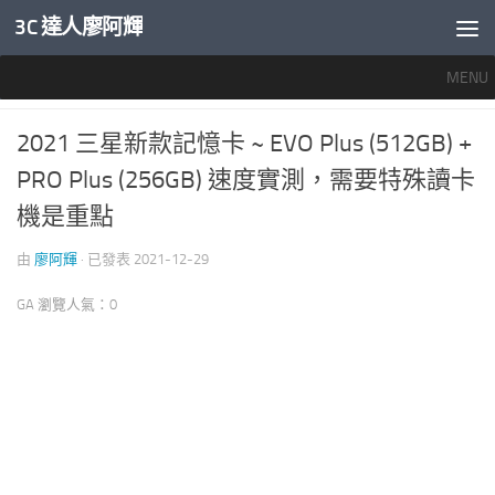
3C 達人廖阿輝
內文下方
MENU
儲存設備
1
2021 三星新款記憶卡 ~ EVO Plus (512GB) +
PRO Plus (256GB) 速度實測，需要特殊讀卡
機是重點
由
廖阿輝
· 已發表
2021-12-29
GA 瀏覽人氣：0