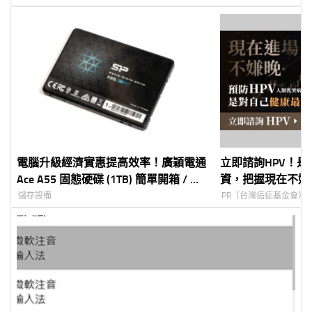
電腦升級經濟實惠提高效率！廣穎電通
立即諮詢HPV！
Ace A55 固態硬碟 (1TB) 簡單開箱 / 測
資，把握現在不嫌
速
儲存設備
PR（台灣癌症基金會）