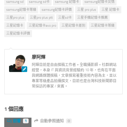
samsung sd
samsung sd卡
samsung 記憶卡
samsung記憶卡災情
samsung記憶卡等級
samsung記憶卡評價
三星 pro plus
三星 記憶卡
三星pro plus
三星pro plus ptt
三星sd卡
三星手機記憶卡推薦
三星記憶卡
三星記憶卡evo pro
三星記憶卡差別
三星記憶卡等級
三星記憶卡評價
廖阿輝
阿輝目前是自由撰稿工作者 + 全職攝影師 + 社群網站
經營，本身 IT 與資訊背景經驗約 10 年，也有在平面
與網路媒體撰稿，文章撰寫著重技術內容為主，並以
專業等級產品拍攝撰文，目前也是台灣科技新聞節目
常採訪的專家 / 來賓。
1 個回應
迴響
1
自動參照通知
0