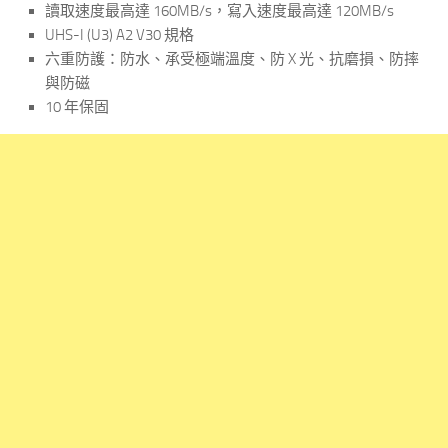
讀取速度最高達 160MB/s，寫入速度最高達 120MB/s
UHS-I (U3) A2 V30 規格
六重防護：防水、承受極端溫度、防 X 光、抗磨損、防摔
與防磁
10 年保固