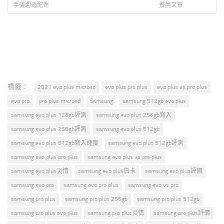
孔輸出
WIFI 無線監視器
手機週邊配件
推薦文章
標籤：
2021 evo plus microsd
evo plus pro plus
evo plus vs pro plus
evo pro
pro plus microsd
Samsung
samsung 512gb evo plus
samsung evo plus 128gb評測
samsung evo plus 256gb寫入
samsung evo plus 256gb評測
samsung evo plus 512gb
samsung evo plus 512gb寫入速度
samsung evo plus 512gb評測
samsung evo plus pro plus
samsung evo plus vs pro plus
samsung evo plus災情
samsung evo plus白卡
samsung evo plus評價
samsung evo pro
samsung evo pro plus
samsung evo vs pro
samsung pro plus
samsung pro plus 256gb
samsung pro plus 512gb
samsung pro plus evo plus
samsung pro plus災情
samsung pro plus評價