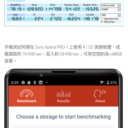
手機測試阿輝在 Sony Xperia PRO-I 上使用 A1 SD 測速軟體，成
績讀取約 76 MB/sec，寫入約 59 MB/sec；可用空間約為 488GB
容量。