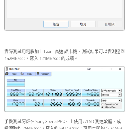
實際測試用電腦加上 Laxer 高速 讀卡機，測試結果可以實測達到
152MB/sec，寫入 121MB/sec 的成績。
手機測試阿輝在 Sony Xperia PRO-I 上使用 A1 SD 測速軟體，成
績讀取約 76MB/sec，寫入約 59 MB/sec；可用空間約為 244GB