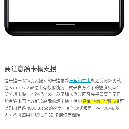
要注意讀卡機支援
這是這一次特別要提到的是這兩款
三星記憶卡
與之前阿輝測試
過 Sandisk A2 記憶卡有類似情況，就是官方標示的速度只有在
部分讀卡機上才跑得出來，為了這次測試阿輝幾乎買齊全了目
前台灣市面上較新款高階的讀卡機，其中
只有 Lexar 的讀卡機
可
以測出超過 100MB/sec 的速度，其他款式都是卡在 100MB 以
內，不過如果測試標準 SD 卡則沒有問題