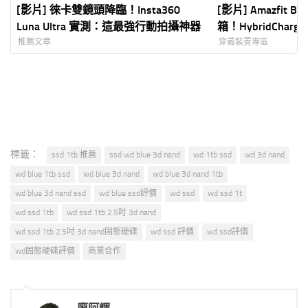
[影片] 徠卡雙鏡頭降臨！Insta360
[影片] Amazfit B
Luna Ultra 實測：這最強行動拍攝神器
箱！HybridCha
HYROX 混合訓練
推薦文章
穿戴裝置專區
標籤：
ssd 1tb 推薦
ssd wd blue 3d nand
wd 1tb ssd
wd 3d nand
wd blue 1tb ssd
wd blue 3d nand
wd blue 3d nand 1tb
wd blue 3d nand ssd
wd blue ssd評價
wd ssd
wd ssd 1t
wd ssd 1tb
wd ssd 1tb 2.5吋 3d nand
wd ssd 1tb 2.5吋 3d nand固態硬碟
wd ssd 評價
wd ssd評價
wd固態硬碟評價
商業合作