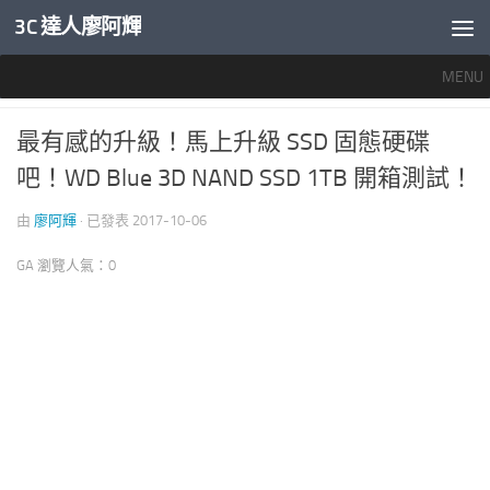
3C 達人廖阿輝
內文下方
MENU
推薦文章
/
科技生活真好玩
348
最有感的升級！馬上升級 SSD 固態硬碟
吧！WD Blue 3D NAND SSD 1TB 開箱測試！
由
廖阿輝
· 已發表
2017-10-06
GA 瀏覽人氣：0