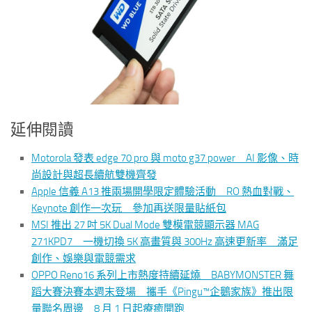
延伸閱讀
Motorola 發表 edge 70 pro 與 moto g37 power AI 影像、時
尚設計與超長續航雙機齊發
Apple 信義 A13 推兩場開學限定體驗活動 RO 熱血對戰、
Keynote 創作一次玩 參加再送限量貼紙包
MSI 推出 27 吋 5K Dual Mode 雙模電競顯示器 MAG
271KPD7 一機切換 5K 高畫質與 300Hz 高速更新率 滿足
創作、娛樂與電競需求
OPPO Reno16 系列上市熱度持續延燒 BABYMONSTER 舞
蹈大賽決賽本週末登場 攜手《Pingu™企鵝家族》推出限
量聯名周邊 8 月 1 日起療癒開跑