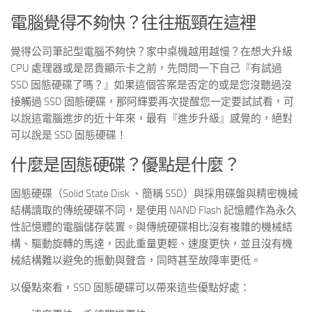
電腦覺得不夠快？往往瓶頸在這裡
覺得公司筆記型電腦不夠快？家中桌機越用越慢？在想大升級
CPU 處理器或是昂貴顯示卡之前，先問問一下自己『有試過
SSD 固態硬碟了嗎？』如果這個答案是否定的或是您沒聽過沒
接觸過 SSD 固態硬碟，那阿輝要再次提醒您一定要試試看，可
以說這電腦進步的近十年來，最有『進步升級』感覺的，絕對
可以說是 SSD 固態硬碟！
什麼是固態硬碟？優點是什麼？
固態硬碟（Solid State Disk 、簡稱 SSD）與採用碟盤與精密機械
結構讀取的傳統硬碟不同，是使用 NAND Flash 記憶體作為永久
性記憶體的電腦儲存裝置。與傳統硬碟相比沒有複雜的機械結
構、驅動旋轉的馬達，因此重量更輕、速度更快，並且沒有機
械結構難以避免的振動與聲音，同時甚至故障率更低。
以優點來看，SSD 固態硬碟可以帶來這些優點好處：