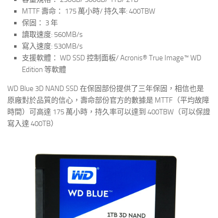
MTTF 壽命： 175 萬小時/ 持久率: 400TBW
保固： 3 年
讀取速度: 560MB/s
寫入速度: 530MB/s
支援軟體： WD SSD 控制面板/ Acronis® True Image™ WD
Edition 等軟體
WD
Blue 3D NAND SSD 在保固部份提供了三年保固，相信也是
原廠對於品質的信心，壽命部份官方的數據是 MTTF（平均故障
時間）可高達 175 萬小時，持久率可以達到 400TBW（可以保證
寫入達 400TB）