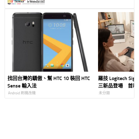
20 大人氣 IP 、 10 大主題展區打造全
家同樂夢幻旅程
找回台灣的驕傲、幫 HTC 10 裝回 HTC
羅技 Logitech Si
Sense 輸入法
三新品登場 首款
時間辦公舒適新體
Android 刷機改機
未分類