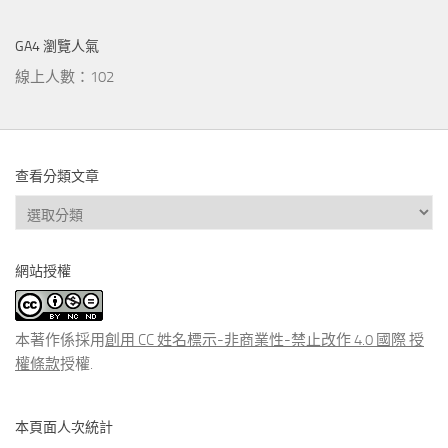
GA4 瀏覽人氣
線上人數：102
查看分類文章
查
看
分
網站授權
類
文
章
本著作係採用
創用 CC 姓名標示-非商業性-禁止改作 4.0 國際 授
權條款
授權.
本頁面人次統計