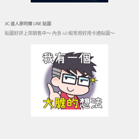
3C 達人廖阿輝 LINE 貼圖
貼圖好評上架銷售中～ 內含 40 組常用好用卡通貼圖～