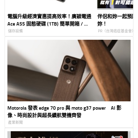
電腦升級經濟實惠提高效率！廣穎電通
伴侶和妳一起預防
Ace A55 固態硬碟 (1TB) 簡單開箱 / 測
妳！
速
儲存設備
PR（台灣癌症基金會）
Motorola 發表 edge 70 pro 與 moto g37 power AI 影
像、時尚設計與超長續航雙機齊發
產業新聞