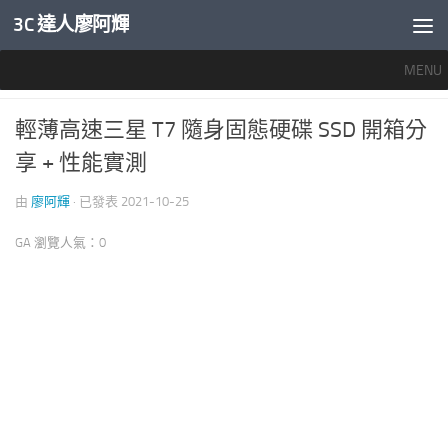
3C 達人廖阿輝
內文下方
MENU
儲存設備
0
輕薄高速三星 T7 隨身固態硬碟 SSD 開箱分
享 + 性能實測
由
廖阿輝
· 已發表
2021-10-25
GA 瀏覽人氣：0