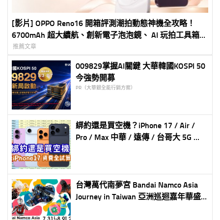
[影片] OPPO Reno16 開箱評測潮拍動態神機全攻略！
6700mAh 超大續航、創新電子泡泡鏡、 AI 玩拍工具箱深
度實測
推薦文章
009829掌握AI關鍵 大華韓國KOSPI 50
今強勢開募
PR（大華銀全能行銷方案）
綁約還是買空機？iPhone 17 / Air /
Pro / Max 中華 / 遠傳 / 台哥大 5G 綁
約購機資費全彙整 試算分析懶人包
台灣萬代南夢宮 Bandai Namco Asia
Journey in Taiwan 亞洲巡迴嘉年華盛
大登台 今夏與經典角色重逢！超過