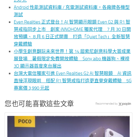
Android 性能測試資料庫 / 充電測試資料庫，各廠牌各機型
測試
Even Realities 正式登台！AI 智慧顯示眼鏡 Even G2 與 R1 智
慧戒指同步上市 創家 iNNOHOME 獨家代理 7 月 30 日開
放預購、 8 月 6 日正式開賣 打造「Quiet Tech」全新智慧
穿戴體驗
小學生創意翻玩未來世界！第 14 屆索尼創意科學大賞成果
展登場 暑假限定免費開放體驗 Sony aibo 機器狗、裸視
3D 顯示器首度來台展出
台灣大電信獨家引進 Even Realities G2 AI 智慧眼鏡 AI 資訊
直接浮現眼前 搭配 R1 智慧戒指打造更直覺穿戴體驗 5G
專案價 3,990 元起
您也可能喜歡這些文章
Recommended by