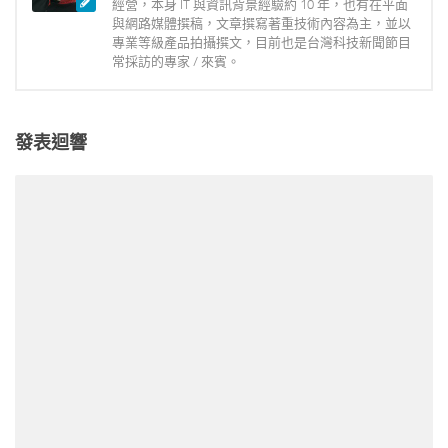
經營，本身 IT 與資訊背景經驗約 10 年，也有在平面
與網路媒體撰稿，文章撰寫著重技術內容為主，並以
專業等級產品拍攝撰文，目前也是台灣科技新聞節目
常採訪的專家 / 來賓。
發表迴響