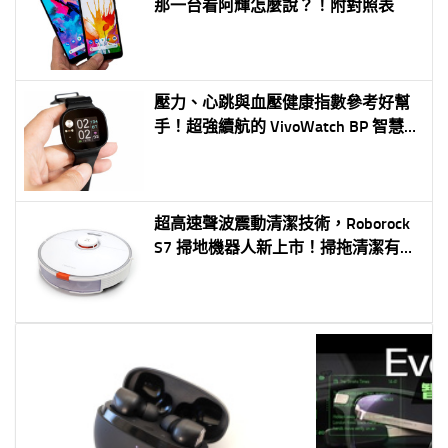
那一台看阿輝怎麼說？！附對照表
壓力、心跳與血壓健康指數參考好幫
手！超強續航的 VivoWatch BP 智慧手
錶
超高速聲波震動清潔技術，Roborock
S7 掃地機器人新上市！掃拖清潔有感
大升級