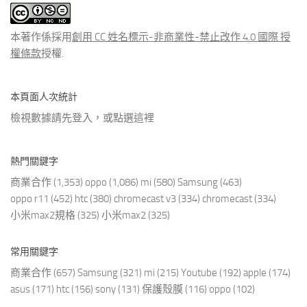
文
章
本著作係採用
創用 CC 姓名標示-非商業性-禁止改作 4.0 國際 授
權條款
授權.
本頁面人次統計
檢視數據請先登入，或點選
這裡
熱門關鍵字
商業合作
(1,353)
oppo
(1,086)
mi
(580)
Samsung
(463)
oppo r11
(452)
htc
(380)
chromecast v3
(334)
chromecast
(334)
小米max2規格
(325)
小米max2
(325)
常用關鍵字
商業合作
(657)
Samsung
(321)
mi
(215)
Youtube
(192)
apple
(174)
asus
(171)
htc
(156)
sony
(131)
保護殼膜
(116)
oppo
(102)