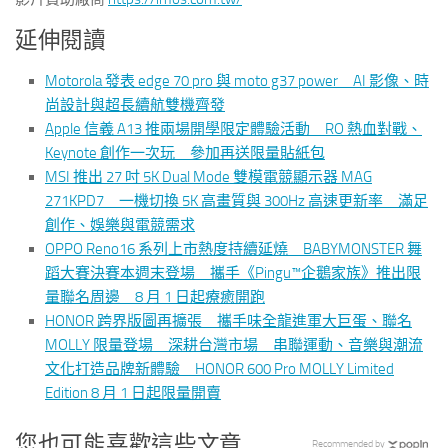
延伸閱讀
Motorola 發表 edge 70 pro 與 moto g37 power AI 影像、時
尚設計與超長續航雙機齊發
Apple 信義 A13 推兩場開學限定體驗活動 RO 熱血對戰、
Keynote 創作一次玩 參加再送限量貼紙包
MSI 推出 27 吋 5K Dual Mode 雙模電競顯示器 MAG
271KPD7 一機切換 5K 高畫質與 300Hz 高速更新率 滿足
創作、娛樂與電競需求
OPPO Reno16 系列上市熱度持續延燒 BABYMONSTER 舞
蹈大賽決賽本週末登場 攜手《Pingu™企鵝家族》推出限
量聯名周邊 8 月 1 日起療癒開跑
HONOR 跨界版圖再擴張 攜手味全龍進軍大巨蛋、聯名
MOLLY 限量登場 深耕台灣市場 串聯運動、音樂與潮流
文化打造品牌新體驗 HONOR 600 Pro MOLLY Limited
Edition 8 月 1 日起限量開賣
您也可能喜歡這些文章
Recommended by