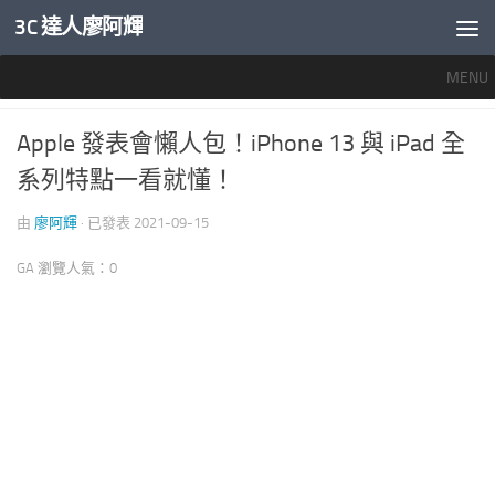
3C 達人廖阿輝
內文下方
MENU
推薦文章
/
智慧手機開箱評測
/
產業新聞
0
Apple 發表會懶人包！iPhone 13 與 iPad 全
系列特點一看就懂！
由
廖阿輝
· 已發表
2021-09-15
GA 瀏覽人氣：0