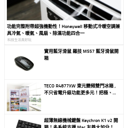
功能完整附帶超強機動性！Honeywell 移動式冷暖空調兼
具冷氣、暖氣、風扇、除濕功能四合一
科技生活真好玩
實用藍牙滑鼠 羅技 M557 藍牙滑鼠開
箱
TECO R4877XW 東元變頻雙門冰箱 ,
不只省電升級功能更多元！把極、
簡、美帶進居家生活
超薄無線機械鍵盤 Keychron K1 v2 開
箱！多系統支援 Mac 友善大加分！有