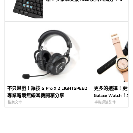
線無線雙模/全系統/充電設計/白光彩
光多版本
不只遊戲！羅技 G Pro X 2 LIGHTSPEED
更多的選擇！更全
專業電競無線耳機開箱分享
Galaxy Watch！4
擇、防水全面加強
推薦文章
手機週邊配件