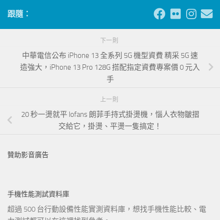
跟隨：
下一則
中華電信公布 iPhone 13 全系列 5G 機型資費 精采 5G 速
造強大，iPhone 13 Pro 128G 搭配指定資費專案價 0 元入
手
上一則
20 秒一燙就平 lofans 朗菲手持式掛燙機，惱人衣物皺摺
交給它，掛燙、平燙一隻搞定！
贊助影音廣告
手機性能測試資料庫
超過 500 台行動設備性能實測資料庫，想找手機性能比較、電