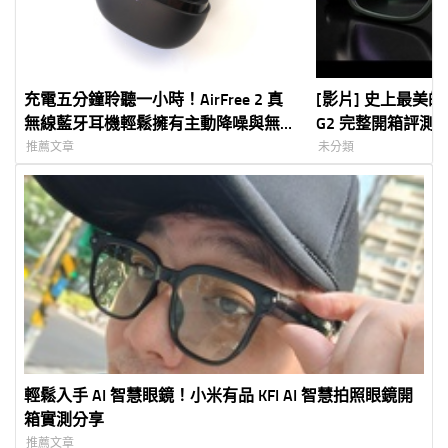
充電五分鐘聆聽一小時！AirFree 2 真
[影片] 史上最美的 A
無線藍牙耳機輕鬆擁有主動降噪與無線
G2 完整開箱評測
充電
航、提詞翻譯全具
推薦文章
未分類
輕鬆入手 AI 智慧眼鏡！小米有品 KFI AI 智慧拍照眼鏡開
箱實測分享
推薦文章