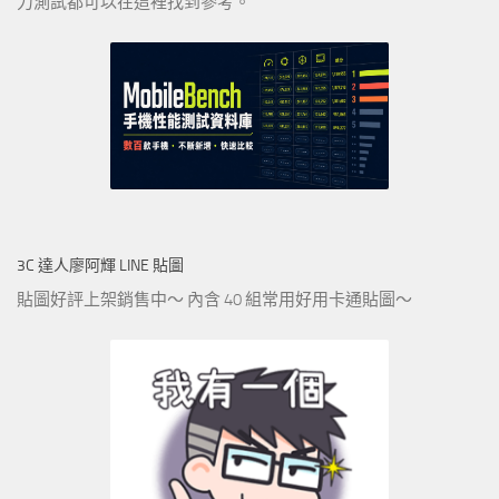
力測試都可以在這裡找到參考。
3C 達人廖阿輝 LINE 貼圖
貼圖好評上架銷售中～ 內含 40 組常用好用卡通貼圖～