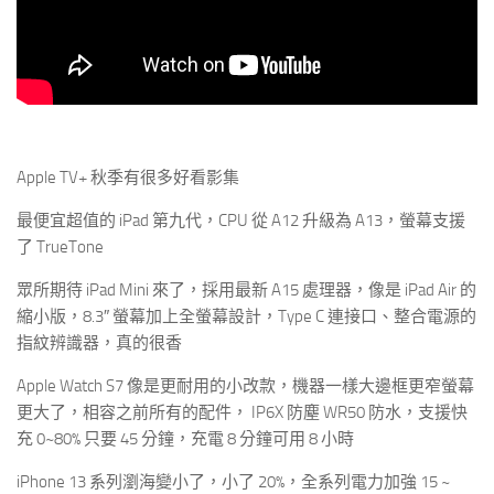
Apple TV+ 秋季有很多好看影集
最便宜超值的 iPad 第九代，CPU 從 A12 升級為 A13，螢幕支援
了 TrueTone
眾所期待 iPad Mini 來了，採用最新 A15 處理器，像是 iPad Air 的
縮小版，8.3″ 螢幕加上全螢幕設計，Type C 連接口、整合電源的
指紋辨識器，真的很香
Apple Watch S7 像是更耐用的小改款，機器一樣大邊框更窄螢幕
更大了，相容之前所有的配件， IP6X 防塵 WR50 防水，支援快
充 0~80% 只要 45 分鐘，充電 8 分鐘可用 8 小時
iPhone 13 系列瀏海變小了，小了 20%，全系列電力加強 15 ~