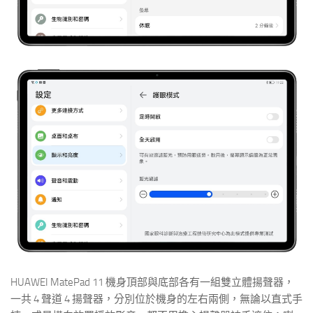
HUAWEI MatePad 11 機身頂部與底部各有一組雙立體揚聲器，
一共 4 聲道 4 揚聲器，分別位於機身的左右兩側，無論以直式手