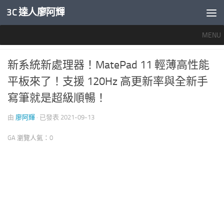
3C 達人廖阿輝
內文下方
MENU
推薦文章
/
智慧手機開箱評測
0
新系統新處理器！MatePad 11 輕薄高性能
平板來了！支援 120Hz 高更新率與全新手
寫筆就是超級順暢！
由
廖阿輝
· 已發表
2021-09-13
GA 瀏覽人氣：0