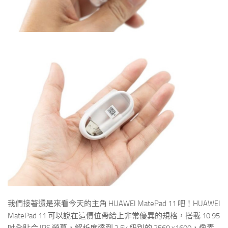
我們接著還是來看今天的主角 HUAWEI MatePad 11 吧！HUAWEI
MatePad 11 可以說在這價位帶給上非常優異的規格，搭載 10.95
吋全貼合 IPS 螢幕，解析度達到 2.5k 級別的 2560 x1600，像素