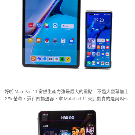
好啦 MatePad 11 當然生產力強是最大的重點，不過大螢幕加上
2.5k 螢幕，還有四揚聲器，拿 MatePad 11 來追劇真的是爽啊～