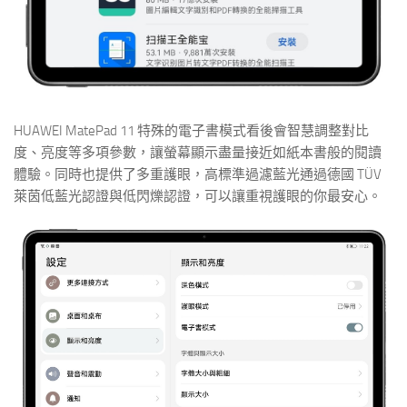
HUAWEI MatePad 11 特殊的電子書模式看後會智慧調整對比
度、亮度等多項參數，讓螢幕顯示盡量接近如紙本書般的閱讀
體驗。同時也提供了多重護眼，高標準過濾藍光通過德國 TÜV
萊茵低藍光認證與低閃爍認證，可以讓重視護眼的你最安心。