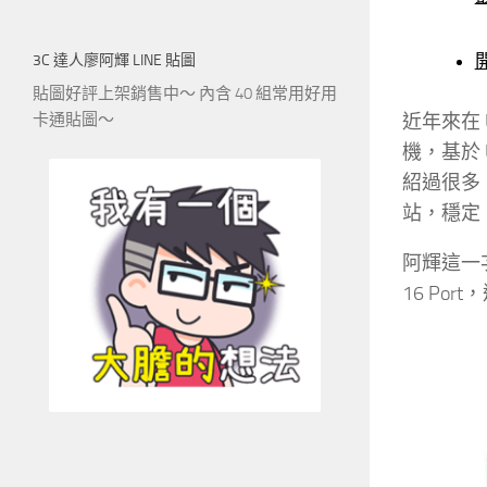
3C 達人廖阿輝 LINE 貼圖
貼圖好評上架銷售中～ 內含 40 組常用好用
卡通貼圖～
近年來在 
機，基於 
紹過很多，
站，穩定、
阿輝這一次拿
16 Po