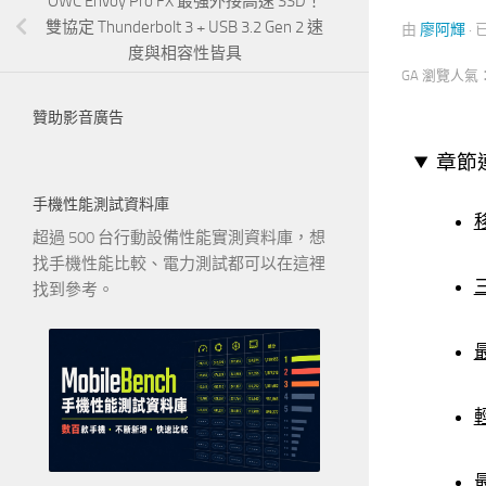
OWC Envoy Pro FX 最強外接高速 SSD！
雙協定 Thunderbolt 3 + USB 3.2 Gen 2 速
由
廖阿輝
·
度與相容性皆具
GA 瀏覽人氣
贊助影音廣告
章節
手機性能測試資料庫
移
超過 500 台行動設備性能實測資料庫，想
找手機性能比較、電力測試都可以在這裡
三
找到參考。
最
輕