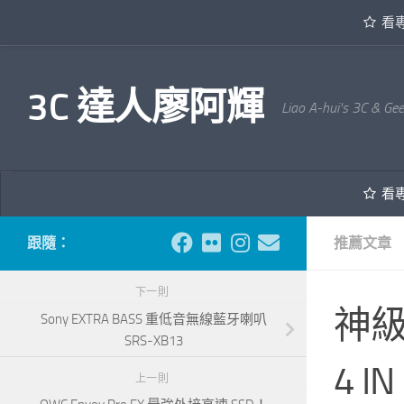
看
內文下方
3C 達人廖阿輝
Liao A-hui's 3C & Ge
看
跟隨：
推薦文章
下一則
神級！
Sony EXTRA BASS 重低音無線藍牙喇叭
SRS-XB13
4 I
上一則