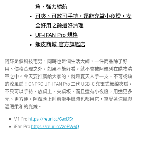
角，強力續航
可夾、可放可手持，還能充當小夜燈，安
全好用之餘還好清理
UF-IFAN Pro 規格
蝦皮商城-官方旗艦店
阿輝是個科技宅男，同時也是個生活大師，一件商品除了好
用、價格合理之外，如果不能好看，就不會被阿輝列在購物清
單之中。今天要推薦給大家的，就是夏天人手一支、不可或缺
的涼風扇！ONPRO UF-IFAN Pro 二代 USB-C 充電式無線夾扇，
不只可以手持、放桌上、夾桌板，而且還有小夜燈，用途更多
元、更方便，阿輝晚上睡前滑手機時也都用它，享受著涼風與
溫暖柔和的光線。
V1 Pro
https://reurl.cc/6axD5r
iFan Pro
https://reurl.cc/zeEW6Q