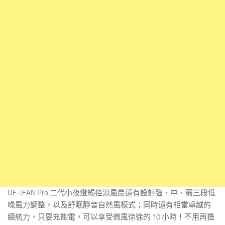
UF-IFAN Pro 二代小夜燈觸控涼風扇還有設計強、中、弱三段低
噪風力調整，以及舒眠靜音自然風模式；同時還有相當卓越的
續航力，只要充飽電，可以享受微風徐徐的 10 小時！不用再擔