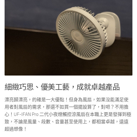
細緻巧思、優美工藝，成就卓越產品
漂亮歸漂亮，的確是一大優點！但身為風扇，如果沒能滿足使
用者對風扇的需求，那還不如買一個擺設算了，對吧？不用擔
心！UF-IFAN Pro 二代小夜燈觸控涼風扇在本職上更是發揮到極
致，不論是風量、段數、音量甚至使用上，都相當卓越，遠遠
超過想像！