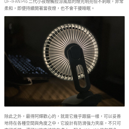
UF-IFAN Pro 二代小夜燈觸控涼風扇的燈光明亮但不刺眼，非常
柔和，即便持續開著當夜燈，也不會干擾睡眠。
除此之外，最得阿輝歡心的，就是它幾乎跟貓一樣，可以妥善
地待在各種空間與角度之中，它設計有防滑強力夾座，不只可