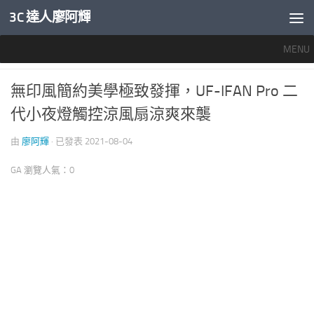
3C 達人廖阿輝
內文下方
MENU
推薦文章
0
無印風簡約美學極致發揮，UF-IFAN Pro 二
代小夜燈觸控涼風扇涼爽來襲
由
廖阿輝
· 已發表
2021-08-04
GA 瀏覽人氣：0