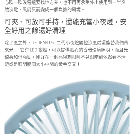
心吹一吹沒電還要找地方充，也不用再承受外出使用到一半突
然沒電，風扇反而變成一個負擔的窘境。
可夾、可放可手持，還能充當小夜燈，安
全好用之餘還好清理
除了風之外，UF-IFAN Pro 二代小夜燈觸控涼風扇還能替我們帶
來光──它有 LED 夜燈，可以提供貼心的昏暗環境照明，而且光
線柔和但強勁，剛好在一個亮得刺眼睡不著跟暗到依然看不清
楚或是照明範圍太小中間的黃金交叉！