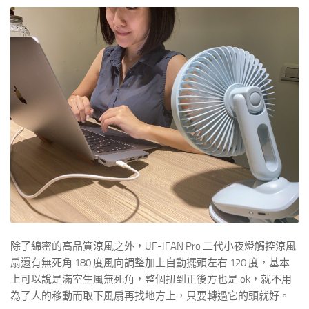
除了綿密的高品質涼風之外，UF-IFAN Pro 二代小夜燈觸控涼風
扇還有無死角 180 度風向調整加上自動擺頭左右 120 度，基本
上可以說是滿室生風無死角，整個扭到正後方也是 ok，就不用
為了人的移動而取下風扇再找地方上，只要轉過它的頭就好。