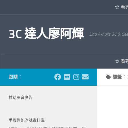
看
內文下方
3C 達人廖阿輝
Liao A-hui's 3C & Ge
看
跟隨：
標籤：
贊助影音廣告
手機性能測試資料庫