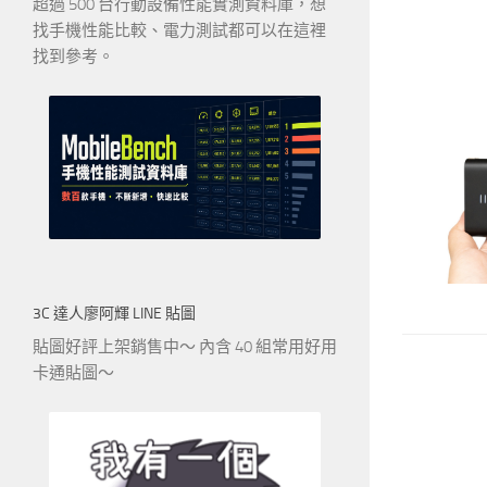
超過 500 台行動設備性能實測資料庫，想
找手機性能比較、電力測試都可以在這裡
找到參考。
3C 達人廖阿輝 LINE 貼圖
貼圖好評上架銷售中～ 內含 40 組常用好用
卡通貼圖～