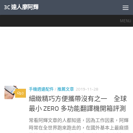
3C 達人廖阿輝
內文下方
MENU
標籤：
ZERO翻譯機
手機週邊配件
/
推薦文章
2019-11-28
0
細緻精巧方便攜帶沒有之一 全球
最小 ZERO 多功能翻譯機開箱評測
常看阿輝文章的人都知道，因為工作因素，阿輝
時常在全世界跑來跑去的，在國外基本上最麻煩