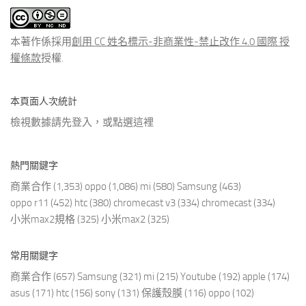
文
章
本著作係採用
創用 CC 姓名標示-非商業性-禁止改作 4.0 國際 授
權條款
授權.
本頁面人次統計
檢視數據請先登入，或點選
這裡
熱門關鍵字
商業合作
(1,353)
oppo
(1,086)
mi
(580)
Samsung
(463)
oppo r11
(452)
htc
(380)
chromecast v3
(334)
chromecast
(334)
小米max2規格
(325)
小米max2
(325)
常用關鍵字
商業合作
(657)
Samsung
(321)
mi
(215)
Youtube
(192)
apple
(174)
asus
(171)
htc
(156)
sony
(131)
保護殼膜
(116)
oppo
(102)