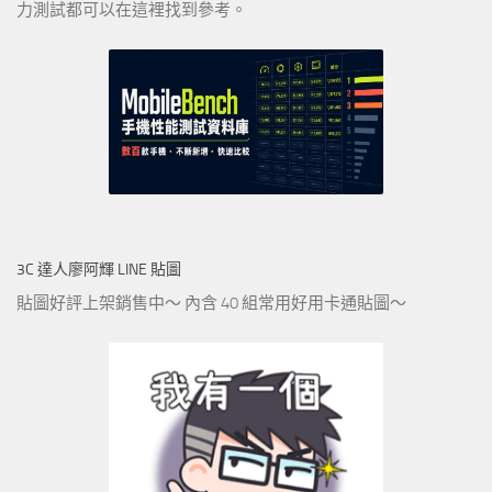
力測試都可以在這裡找到參考。
3C 達人廖阿輝 LINE 貼圖
貼圖好評上架銷售中～ 內含 40 組常用好用卡通貼圖～