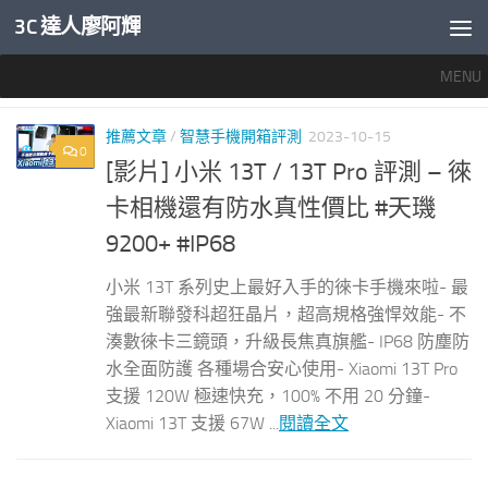
3C 達人廖阿輝
內文下方
MENU
標籤：
XIAOMI 13T PRO
推薦文章
/
智慧手機開箱評測
2023-10-15
0
[影片] 小米 13T / 13T Pro 評測 – 徠
卡相機還有防水真性價比 #天璣
9200+ #IP68
小米 13T 系列史上最好入手的徠卡手機來啦- 最
強最新聯發科超狂晶片，超高規格強悍效能- 不
湊數徠卡三鏡頭，升級長焦真旗艦- IP68 防塵防
水全面防護 各種場合安心使用- Xiaomi 13T Pro
支援 120W 極速快充，100% 不用 20 分鐘-
Xiaomi 13T 支援 67W ...
閱讀全文