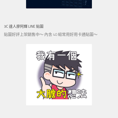
3C 達人廖阿輝 LINE 貼圖
貼圖好評上架銷售中～ 內含 40 組常用好用卡通貼圖～