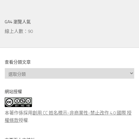
GA4 瀏覽人氣
線上人數：90
查看分類文章
查
看
分
網站授權
類
文
章
本著作係採用
創用 CC 姓名標示-非商業性-禁止改作 4.0 國際 授
權條款
授權.