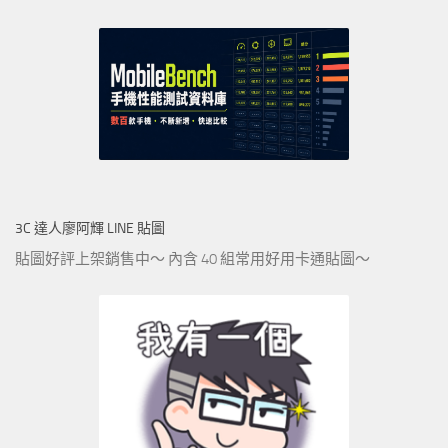
3C 達人廖阿輝 LINE 貼圖
貼圖好評上架銷售中～ 內含 40 組常用好用卡通貼圖～