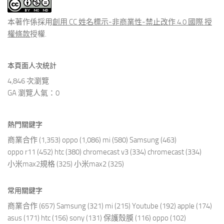
文
章
本著作係採用
創用 CC 姓名標示-非商業性-禁止改作 4.0 國際 授
權條款
授權.
本頁面人次統計
4,846 次瀏覽
GA 瀏覽人氣：0
熱門關鍵字
商業合作
(1,353)
oppo
(1,086)
mi
(580)
Samsung
(463)
oppo r11
(452)
htc
(380)
chromecast v3
(334)
chromecast
(334)
小米max2規格
(325)
小米max2
(325)
常用關鍵字
商業合作
(657)
Samsung
(321)
mi
(215)
Youtube
(192)
apple
(174)
asus
(171)
htc
(156)
sony
(131)
保護殼膜
(116)
oppo
(102)