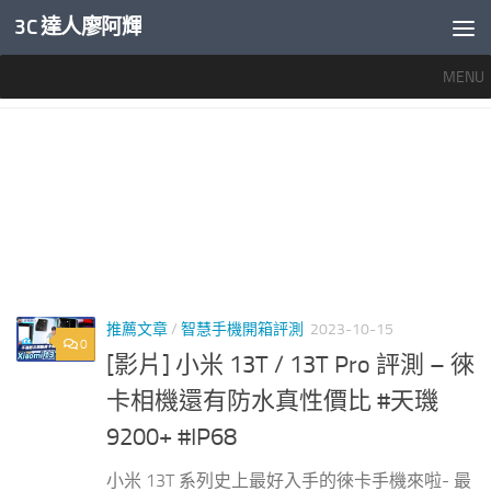
3C 達人廖阿輝
內文下方
MENU
標籤：
XIAOMI 13T評測
推薦文章
/
智慧手機開箱評測
2023-10-15
0
[影片] 小米 13T / 13T Pro 評測 – 徠
卡相機還有防水真性價比 #天璣
9200+ #IP68
小米 13T 系列史上最好入手的徠卡手機來啦- 最