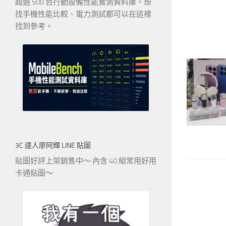
超過 500 台行動設備性能實測資料庫，想
找手機性能比較、電力測試都可以在這裡
找到參考。
3C 達人廖阿輝 LINE 貼圖
貼圖好評上架銷售中～ 內含 40 組常用好用
卡通貼圖～