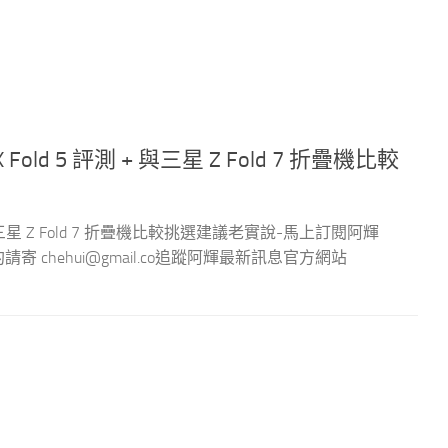
Fold 5 評測 + 與三星 Z Fold 7 折疊機比較
+ 與三星 Z Fold 7 折疊機比較挑選建議老實說-馬上訂閱阿輝
作邀約請寄
chehui@gmail.co
追蹤阿輝最新訊息官方網站