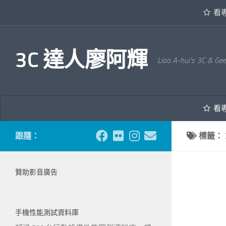
看
內文下方
3C 達人廖阿輝
Liao A-hui's 3C & Ge
看
跟隨：
標籤：
贊助影音廣告
手機性能測試資料庫