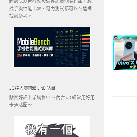
超過 500 台行動設備性能實測資料庫，想
找手機性能比較、電力測試都可以在這裡
找到參考。
3C 達人廖阿輝 LINE 貼圖
貼圖好評上架銷售中～ 內含 40 組常用好用
卡通貼圖～