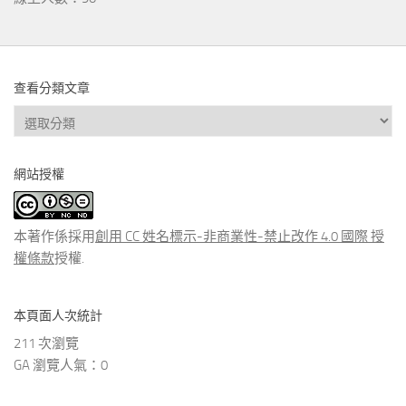
查看分類文章
查
看
分
網站授權
類
文
章
本著作係採用
創用 CC 姓名標示-非商業性-禁止改作 4.0 國際 授
權條款
授權.
本頁面人次統計
211 次瀏覽
GA 瀏覽人氣：0