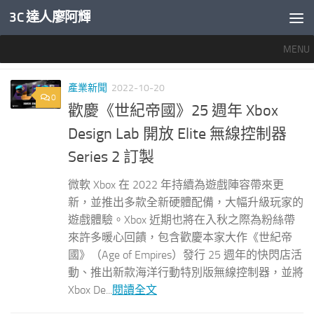
3C 達人廖阿輝
內文下方
MENU
標籤：
XBOX DESIGN LAB
產業新聞
2022-10-20
0
歡慶《世紀帝國》25 週年 Xbox
Design Lab 開放 Elite 無線控制器
Series 2 訂製
微軟 Xbox 在 2022 年持續為遊戲陣容帶來更
新，並推出多款全新硬體配備，大幅升級玩家的
遊戲體驗。Xbox 近期也將在入秋之際為粉絲帶
來許多暖心回饋，包含歡慶本家大作《世紀帝
國》（Age of Empires）發行 25 週年的快閃店活
動、推出新款海洋行動特別版無線控制器，並將
Xbox De...
閱讀全文