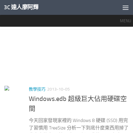
3C 達人廖阿輝
內文下方
MENU
標籤：
WINDOWS.EDB 肥大化
教學技巧
2013-10-05
Windows.edb 超級巨大佔用硬碟空
間
今天回家發現家裡的 Windows 8 硬碟 (SSD) 用完
了習慣用 TreeSize 分析一下到底什麼東西用掉了