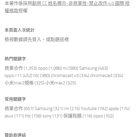
本著作係採用
創用 CC 姓名標示-非商業性-禁止改作 4.0 國際 授
權條款
授權.
本頁面人次統計
檢視數據請先登入，或點選
這裡
熱門關鍵字
商業合作
(1,353)
oppo
(1,086)
mi
(580)
Samsung
(463)
oppo r11
(452)
htc
(380)
chromecast v3
(334)
chromecast
(334)
小米max2規格
(325)
小米max2
(325)
常用關鍵字
商業合作
(657)
Samsung
(321)
mi
(215)
Youtube
(192)
apple
(174)
asus
(171)
htc
(156)
sony
(131)
保護殼膜
(116)
oppo
(102)
贊助商連結