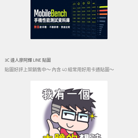
3C 達人廖阿輝 LINE 貼圖
貼圖好評上架銷售中～ 內含 40 組常用好用卡通貼圖～