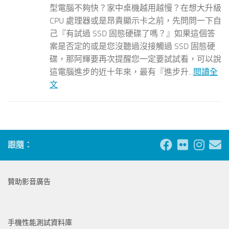
型電腦不夠快？家中桌機越用越慢？在想大升級
CPU 處理器或是昂貴顯示卡之前，先問問一下自
己『有試過 SSD 固態硬碟了嗎？』如果這個答
案是否定的或是您沒聽過沒接觸過 SSD 固態硬
碟，那阿輝要再次提醒您一定要試試看，可以說
這電腦進步的近十年來，最有『進步升...
閱讀全
文
跟隨：
贊助影音廣告
手機性能測試資料庫