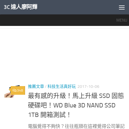
3C 達人廖阿輝
內文下方
MENU
標籤：
WD固態硬碟評價
推薦文章
/
科技生活真好玩
2017-10-06
348
最有感的升級！馬上升級 SSD 固態
硬碟吧！WD Blue 3D NAND SSD
1TB 開箱測試！
電腦覺得不夠快？往往瓶頸在這裡覺得公司筆記