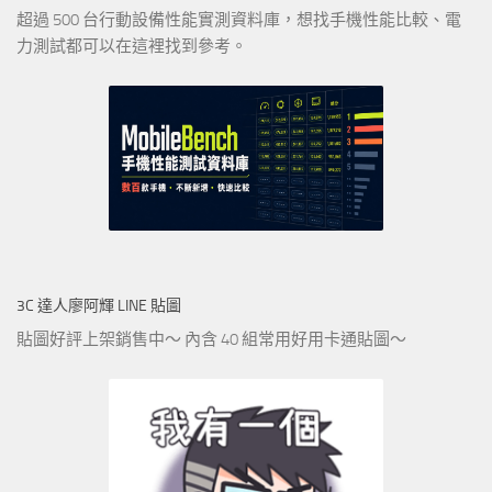
超過 500 台行動設備性能實測資料庫，想找手機性能比較、電
力測試都可以在這裡找到參考。
3C 達人廖阿輝 LINE 貼圖
貼圖好評上架銷售中～ 內含 40 組常用好用卡通貼圖～