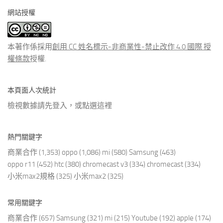
分
網站授權
類
文
章
本著作係採用
創用 CC 姓名標示-非商業性-禁止改作 4.0 國際 授
權條款
授權.
本頁面人次統計
檢視數據請先登入，或點選
這裡
熱門關鍵字
商業合作
(1,353)
oppo
(1,086)
mi
(580)
Samsung
(463)
oppo r11
(452)
htc
(380)
chromecast v3
(334)
chromecast
(334)
小米max2規格
(325)
小米max2
(325)
常用關鍵字
商業合作
(657)
Samsung
(321)
mi
(215)
Youtube
(192)
apple
(174)