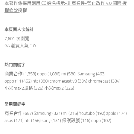
本著作係採用
創用 CC 姓名標示-非商業性-禁止改作 4.0 國際 授
權條款
授權.
本頁面人次統計
7,601 次瀏覽
GA 瀏覽人氣：0
熱門關鍵字
商業合作
(1,353)
oppo
(1,086)
mi
(580)
Samsung
(463)
oppo r11
(452)
htc
(380)
chromecast v3
(334)
chromecast
(334)
小米max2規格
(325)
小米max2
(325)
常用關鍵字
商業合作
(657)
Samsung
(321)
mi
(215)
Youtube
(192)
apple
(174)
asus
(171)
htc
(156)
sony
(131)
保護殼膜
(116)
oppo
(102)