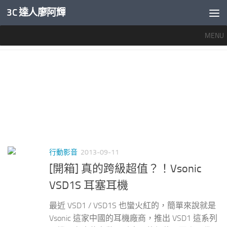
3C 達人廖阿輝
內文下方
MENU
標籤：
VSONIC VSD1S
行動影音
2013-09-11
[開箱] 真的跨級超值？！Vsonic
VSD1S 耳塞耳機
最近 VSD1 / VSD1S 也蠻火紅的，簡單來說就是
Vsonic 這家中國的耳機廠商，推出 VSD1 這系列