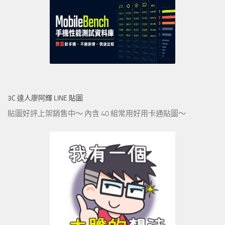
3C 達人廖阿輝 LINE 貼圖
貼圖好評上架銷售中～ 內含 40 組常用好用卡通貼圖～