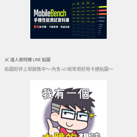
3C 達人廖阿輝 LINE 貼圖
貼圖好評上架銷售中～ 內含 40 組常用好用卡通貼圖～