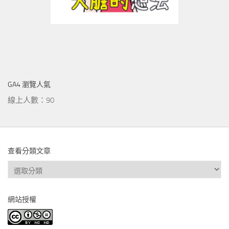
GA4 瀏覽人氣
線上人數：90
查看分類文章
查
看
分
網站授權
類
文
章