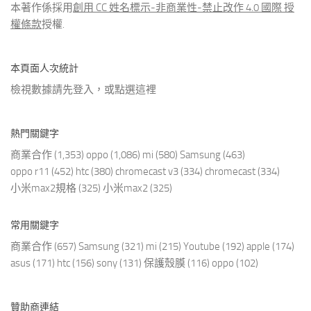
本著作係採用
創用 CC 姓名標示-非商業性-禁止改作 4.0 國際 授
權條款
授權.
本頁面人次統計
檢視數據請先登入，或點選
這裡
熱門關鍵字
商業合作
(1,353)
oppo
(1,086)
mi
(580)
Samsung
(463)
oppo r11
(452)
htc
(380)
chromecast v3
(334)
chromecast
(334)
小米max2規格
(325)
小米max2
(325)
常用關鍵字
商業合作
(657)
Samsung
(321)
mi
(215)
Youtube
(192)
apple
(174)
asus
(171)
htc
(156)
sony
(131)
保護殼膜
(116)
oppo
(102)
贊助商連結