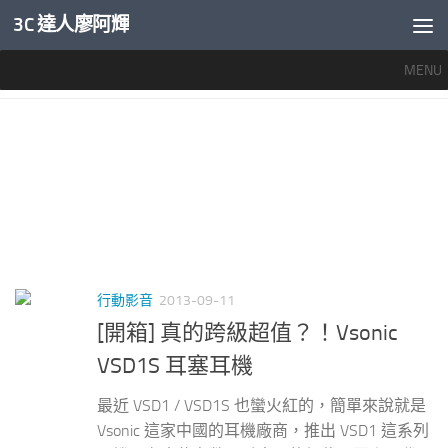
3C 達人廖阿輝
內文下方
MENU
標籤：
VSONIC VSD1
行動影音
2013-09-11
[開箱] 真的跨級超值？！Vsonic
VSD1S 耳塞耳機
最近 VSD1 / VSD1S 也蠻火紅的，簡單來說就是
Vsonic 這家中國的耳機廠商，推出 VSD1 這系列