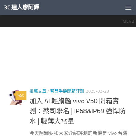
3C 達人廖阿輝
內文下方
MENU
標籤：
VIVO V50 無線充電
推薦文章
/
智慧手機開箱評測
2025-02-28
0
加入 AI 輕旗艦 vivo V50 開箱實
測：蔡司聯名 | IP68&IP69 強悍防
水 | 輕薄大電量
今天阿輝要和大家介紹評測的新機是 vivo 台灣