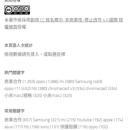
網站授權
類
文
章
本著作係採用
創用 CC 姓名標示-非商業性-禁止改作 4.0 國際 授
權條款
授權.
本頁面人次統計
檢視數據請先登入，或點選
這裡
熱門關鍵字
商業合作
(1,353)
oppo
(1,086)
mi
(580)
Samsung
(463)
oppo r11
(452)
htc
(380)
chromecast v3
(334)
chromecast
(334)
小米max2規格
(325)
小米max2
(325)
常用關鍵字
商業合作
(657)
Samsung
(321)
mi
(215)
Youtube
(192)
apple
(174)
asus
(171)
htc
(156)
sony
(131)
保護殼膜
(116)
oppo
(102)