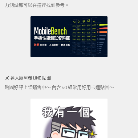
力測試都可以在這裡找到參考。
3C 達人廖阿輝 LINE 貼圖
貼圖好評上架銷售中～ 內含 40 組常用好用卡通貼圖～