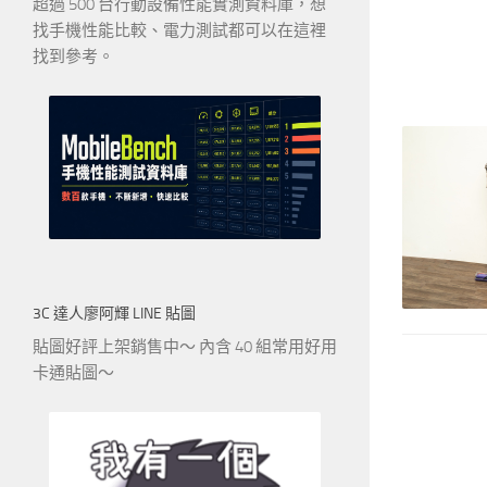
超過 500 台行動設備性能實測資料庫，想
找手機性能比較、電力測試都可以在這裡
找到參考。
3C 達人廖阿輝 LINE 貼圖
貼圖好評上架銷售中～ 內含 40 組常用好用
卡通貼圖～