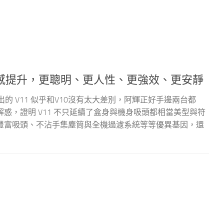
大比拼！有感提升，更聰明、更人性、更強效、更安靜
推出的 V11 似乎和V10沒有太大差別，阿輝正好手邊兩台都
惑，證明 V11 不只延續了盒身與機身吸頭都相當美型與符
豐富吸頭、不沾手集塵筒與全機過濾系統等等優異基因，還