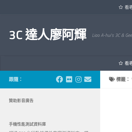
看
內文下方
3C 達人廖阿輝
Liao A-hui's 3C & Ge
看
跟隨：
標籤：
贊助影音廣告
手機性能測試資料庫