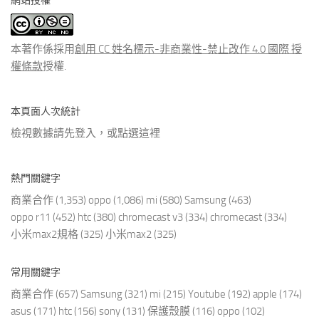
網站授權
類
文
章
本著作係採用
創用 CC 姓名標示-非商業性-禁止改作 4.0 國際 授
權條款
授權.
本頁面人次統計
檢視數據請先登入，或點選
這裡
熱門關鍵字
商業合作
(1,353)
oppo
(1,086)
mi
(580)
Samsung
(463)
oppo r11
(452)
htc
(380)
chromecast v3
(334)
chromecast
(334)
小米max2規格
(325)
小米max2
(325)
常用關鍵字
商業合作
(657)
Samsung
(321)
mi
(215)
Youtube
(192)
apple
(174)
asus
(171)
htc
(156)
sony
(131)
保護殼膜
(116)
oppo
(102)