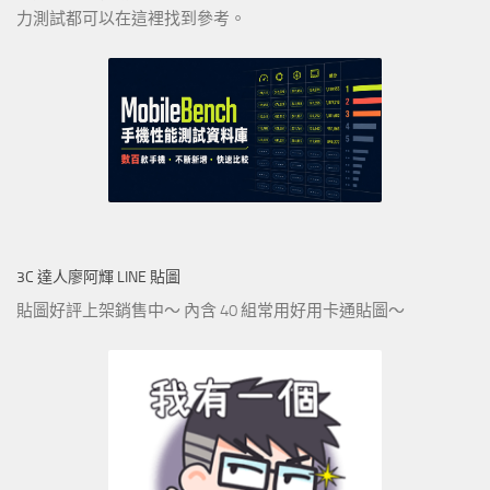
力測試都可以在這裡找到參考。
3C 達人廖阿輝 LINE 貼圖
貼圖好評上架銷售中～ 內含 40 組常用好用卡通貼圖～