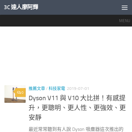
3C 達人廖阿輝
內文下方
MENU
標籤：
V11
推薦文章
/
科技家電
2019-07-01
0
Dyson V11 與 V10 大比拼！有感提
升，更聰明、更人性、更強效、更
安靜
最近常常聽到有人說 Dyson 吸塵器這次推出的