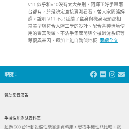
V11 似乎和V10沒有太大差別，阿輝正好手邊兩
台都有，於是決定直接實測看看，替大家闢謠解
惑，證明 V11 不只延續了盒身與機身吸頭都相
當美型與符合人體工學的設計、配合各種情境使
用的豐富吸頭、不沾手集塵筒與全機過濾系統等
等優異基因，還加上能自動偵地板...
閱讀全文
跟隨：
贊助影音廣告
手機性能測試資料庫
超過 500 台行動設備性能實測資料庫，想找手機性能比較、電