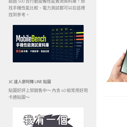
超過 500 台行動設備性能實測資料庫，想
找手機性能比較、電力測試都可以在這裡
找到參考。
3C 達人廖阿輝 LINE 貼圖
貼圖好評上架銷售中～ 內含 40 組常用好用
卡通貼圖～