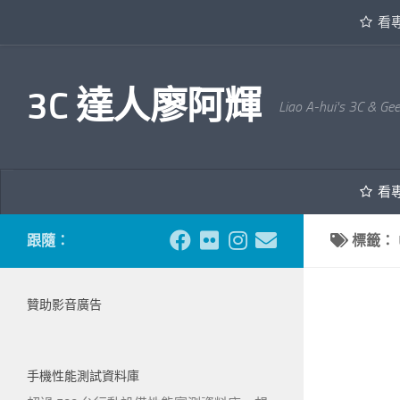
看
內文下方
3C 達人廖阿輝
Liao A-hui's 3C & Ge
看
跟隨：
標籤：
贊助影音廣告
手機性能測試資料庫