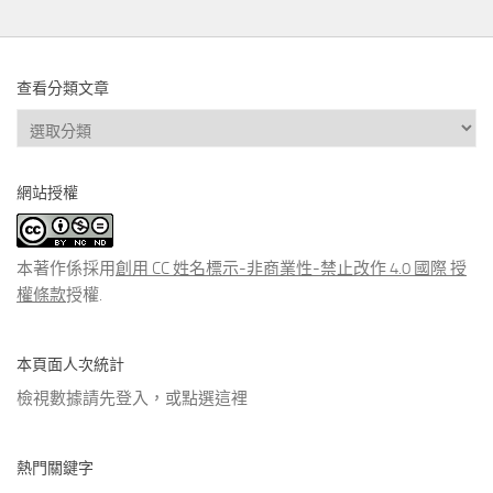
查看分類文章
查
看
分
網站授權
類
文
章
本著作係採用
創用 CC 姓名標示-非商業性-禁止改作 4.0 國際 授
權條款
授權.
本頁面人次統計
檢視數據請先登入，或點選
這裡
熱門關鍵字