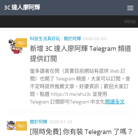
3C 達人廖阿輝
內文下方
MENU
標籤：
TELEGRAM
科技生活真好玩
/
關於阿輝
2020-02-03
0
新增 3C 達人廖阿輝 Telegram 頻道
提供訂閱
蠻多讀者在問（其實目前網站有提供 Web 訂
閱）也開了 Telegram 頻道，大家可以訂閱，會
不定時提供推薦文章、好康資訊；歡迎大家訂
閱，點選 https://t.me/ahui3c 並使用
Telegram 訂閱即可Telegram 中文化
閱讀全文
關於阿輝
2020-01-23
0
[限時免費] 你有裝 Telegram 了嗎？