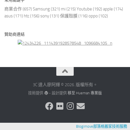
常用關鍵字
商業合作
(657)
Samsung
(321)
mi
(215)
Youtube
(192)
apple
(174)
asus
(171)
htc
(156)
sony
(131)
保護殼膜
(116)
oppo
(102)
贊助商連結
3C 達人廖阿輝 © 2026. 版權所有。
技術提供
- 設計提供
移至 Hueman 專業版
Blogimove部落格搬家技術服務