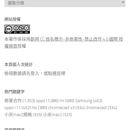
查
看
分
網站授權
類
文
章
本著作係採用
創用 CC 姓名標示-非商業性-禁止改作 4.0 國際 授
權條款
授權.
本頁面人次統計
檢視數據請先登入，或點選
這裡
熱門關鍵字
商業合作
(1,353)
oppo
(1,086)
mi
(580)
Samsung
(463)
oppo r11
(452)
htc
(380)
chromecast v3
(334)
chromecast
(334)
小米max2規格
(325)
小米max2
(325)