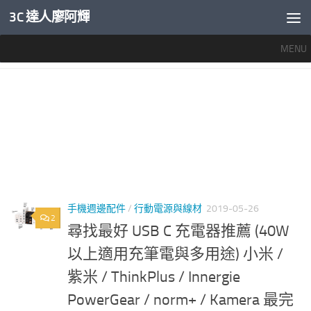
3C 達人廖阿輝
內文下方
MENU
標籤：
SWITCH 充電器 推薦
手機週邊配件
/
行動電源與線材
2019-05-26
2
尋找最好 USB C 充電器推薦 (40W
以上適用充筆電與多用途) 小米 /
紫米 / ThinkPlus / Innergie
PowerGear / norm+ / Kamera 最完