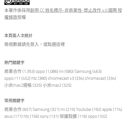
章
本著作係採用
創用 CC 姓名標示-非商業性-禁止改作 4.0 國際 授
權條款
授權.
本頁面人次統計
檢視數據請先登入，或點選
這裡
熱門關鍵字
商業合作
(1,353)
oppo
(1,086)
mi
(580)
Samsung
(463)
oppo r11
(452)
htc
(380)
chromecast v3
(334)
chromecast
(334)
小米max2規格
(325)
小米max2
(325)
常用關鍵字
商業合作
(657)
Samsung
(321)
mi
(215)
Youtube
(192)
apple
(174)
asus
(171)
htc
(156)
sony
(131)
保護殼膜
(116)
oppo
(102)