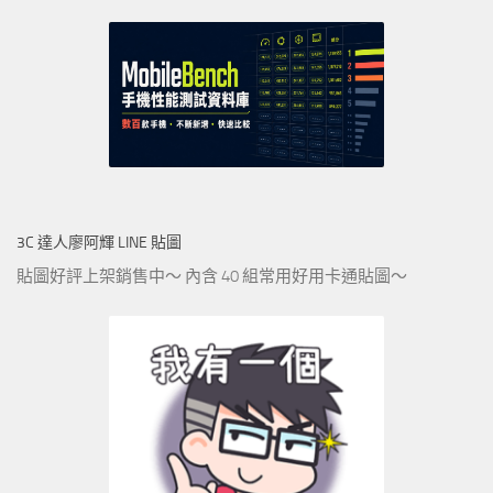
3C 達人廖阿輝 LINE 貼圖
貼圖好評上架銷售中～ 內含 40 組常用好用卡通貼圖～