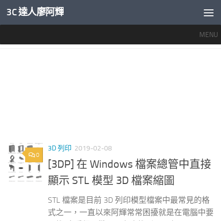
3C 達人廖阿輝
內文下方
MENU
標籤：
STL 檔案
3D 列印
2019-02-08
0
[3DP] 在 Windows 檔案總管中直接
顯示 STL 模型 3D 檔案縮圖
STL 檔案是目前 3D 列印模型檔案中最常見的格
式之一，一直以來阿輝常常困擾就是在電腦中要