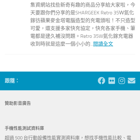
集資網站找些新奇有趣的商品分享給大家啦，今
天要跟你們分享的是SHARGEEK Retro 35Ｗ氮化
鎵彷蘋果麥金塔電腦造型的充電頭啦！不只造型
可愛，還支援多家快充協定，快充各家手機、筆
電都是逮久補沒問題。Retro 35W氮化鎵充電器
收到時就是這麼一個小小的...
閱讀全文
跟隨：
贊助影音廣告
手機性能測試資料庫
超過 500 台行動設備性能實測資料庫，想找手機性能比較、電