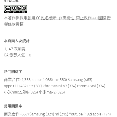
網站授權
類
文
章
本著作係採用
創用 CC 姓名標示-非商業性-禁止改作 4.0 國際 授
權條款
授權.
本頁面人次統計
1,147 次瀏覽
GA 瀏覽人氣：0
熱門關鍵字
商業合作
(1,353)
oppo
(1,086)
mi
(580)
Samsung
(463)
oppo r11
(452)
htc
(380)
chromecast v3
(334)
chromecast
(334)
小米max2規格
(325)
小米max2
(325)
常用關鍵字
商業合作
(657)
Samsung
(321)
mi
(215)
Youtube
(192)
apple
(174)