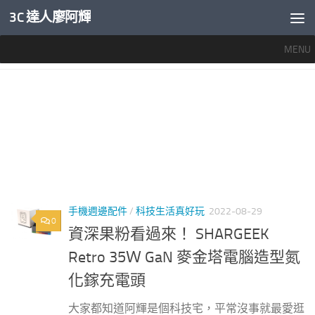
3C 達人廖阿輝
內文下方
MENU
標籤：
SHARGEEK RETRO 35W GAN CHARGER
手機週邊配件
/
科技生活真好玩
2022-08-29
0
資深果粉看過來！ SHARGEEK
Retro 35Ｗ GaN 麥金塔電腦造型氮
化鎵充電頭
大家都知道阿輝是個科技宅，平常沒事就最愛逛