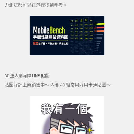
力測試都可以在這裡找到參考。
3C 達人廖阿輝 LINE 貼圖
貼圖好評上架銷售中～ 內含 40 組常用好用卡通貼圖～