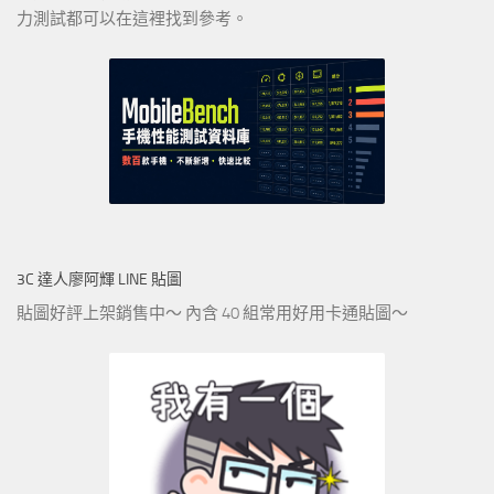
力測試都可以在這裡找到參考。
3C 達人廖阿輝 LINE 貼圖
貼圖好評上架銷售中～ 內含 40 組常用好用卡通貼圖～