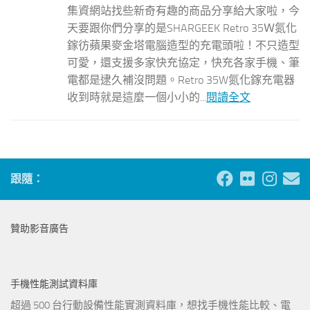
集資網站找些新奇有趣的商品分享給大家啦，今
天要跟你們分享的是SHARGEEK Retro 35Ｗ氮化
鎵彷蘋果麥金塔電腦造型的充電頭啦！不只造型
可愛，還支援多家快充協定，快充各家手機、筆
電都是逮久補沒問題。Retro 35W氮化鎵充電器
收到時就是這麼一個小小的...
閱讀全文
跟隨：
贊助影音廣告
手機性能測試資料庫
超過 500 台行動設備性能實測資料庫，想找手機性能比較、電