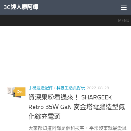
3C 達人廖阿輝
內文下方
MENU
標籤：
SHARGE RETRO 35
手機週邊配件
/
科技生活真好玩
2022-08-29
0
資深果粉看過來！ SHARGEEK
Retro 35Ｗ GaN 麥金塔電腦造型氮
化鎵充電頭
大家都知道阿輝是個科技宅，平常沒事就最愛逛