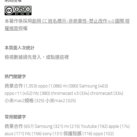
網站授權
類
文
章
本著作係採用
創用 CC 姓名標示-非商業性-禁止改作 4.0 國際 授
權條款
授權.
本頁面人次統計
檢視數據請先登入，或點選
這裡
熱門關鍵字
商業合作
(1,353)
oppo
(1,086)
mi
(580)
Samsung
(463)
oppo r11
(452)
htc
(380)
chromecast v3
(334)
chromecast
(334)
小米max2規格
(325)
小米max2
(325)
常用關鍵字
商業合作
(657)
Samsung
(321)
mi
(215)
Youtube
(192)
apple
(174)
asus
(171)
htc
(156)
sony
(131)
保護殼膜
(116)
oppo
(102)