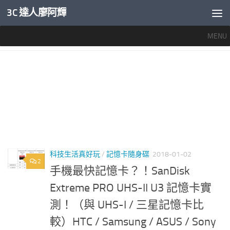
3C 達人廖阿輝
內文下方
MENU
標籤：
SANDISK記憶卡顏色等級
科技生活真好玩
/
記憶卡隨身碟
2018-01-02
2
手機最快記憶卡？！SanDisk
Extreme PRO UHS-II U3 記憶卡實
測！（與 UHS-I / 三星記憶卡比
較）HTC / Samsung / ASUS / Sony