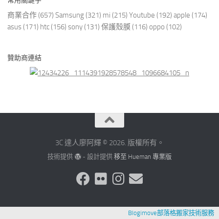
常用關鍵字
商業合作
(657)
Samsung
(321)
mi
(215)
Youtube
(192)
apple
(174)
asus
(171)
htc
(156)
sony
(131)
保護殼膜
(116)
oppo
(102)
贊助商連結
3C 達人廖阿輝 © 2026. 版權所有。
技術提供
- 設計提供
移至 Hueman 專業版
Blogimove部落格搬家技術服務