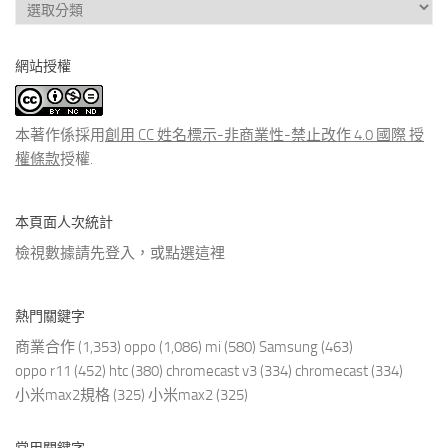
查
看
分
網站授權
類
文
章
本著作係採用
創用 CC 姓名標示-非商業性-禁止改作 4.0 國際 授
權條款
授權.
本頁面人次統計
檢視數據請先登入，或點選
這裡
熱門關鍵字
商業合作
(1,353)
oppo
(1,086)
mi
(580)
Samsung
(463)
oppo r11
(452)
htc
(380)
chromecast v3
(334)
chromecast
(334)
小米max2規格
(325)
小米max2
(325)