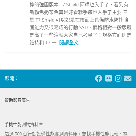
摔的強固版本 T7 Shield 阿輝也入手了，看到有
新顏色奶茶色真是好看就手癢也入手了主要 三
星 T7 Shield 可以說是在市面上具備防水防摔強
固能力又很輕巧的行動 SSD，價格相對一般版還
是高了一些這就大家自己考量了；規格方面則是
維持和 T7 一...
閱讀全文
跟隨：
贊助影音廣告
手機性能測試資料庫
超過 500 台行動設備性能實測資料庫，想找手機性能比較、電