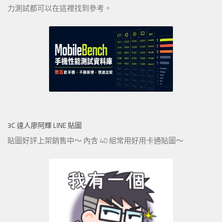
力測試都可以在這裡找到參考。
3C 達人廖阿輝 LINE 貼圖
貼圖好評上架銷售中～ 內含 40 組常用好用卡通貼圖～