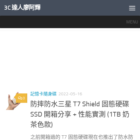
3C 達人廖阿輝
內文下方
MENU
標籤：
SAMSUNG T7 SHIELD 1TB
記憶卡隨身碟
2022-05-16
0
防摔防水三星 T7 Shield 固態硬碟
SSD 開箱分享 + 性能實測 (1TB 奶
茶色款)
之前開箱過的 T7 固態硬碟現在也推出了防水防