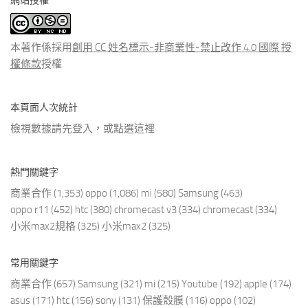
網站授權
類
文
章
本著作係採用
創用 CC 姓名標示-非商業性-禁止改作 4.0 國際 授
權條款
授權.
本頁面人次統計
檢視數據請先登入，或點選
這裡
熱門關鍵字
商業合作
(1,353)
oppo
(1,086)
mi
(580)
Samsung
(463)
oppo r11
(452)
htc
(380)
chromecast v3
(334)
chromecast
(334)
小米max2規格
(325)
小米max2
(325)
常用關鍵字
商業合作
(657)
Samsung
(321)
mi
(215)
Youtube
(192)
apple
(174)
asus
(171)
htc
(156)
sony
(131)
保護殼膜
(116)
oppo
(102)