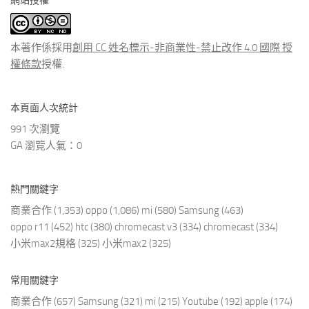
網站授權
類
文
章
本著作係採用
創用 CC 姓名標示-非商業性-禁止改作 4.0 國際 授
權條款
授權.
本頁面人次統計
991 次瀏覽
GA 瀏覽人氣：0
熱門關鍵字
商業合作
(1,353)
oppo
(1,086)
mi
(580)
Samsung
(463)
oppo r11
(452)
htc
(380)
chromecast v3
(334)
chromecast
(334)
小米max2規格
(325)
小米max2
(325)
常用關鍵字
商業合作
(657)
Samsung
(321)
mi
(215)
Youtube
(192)
apple
(174)