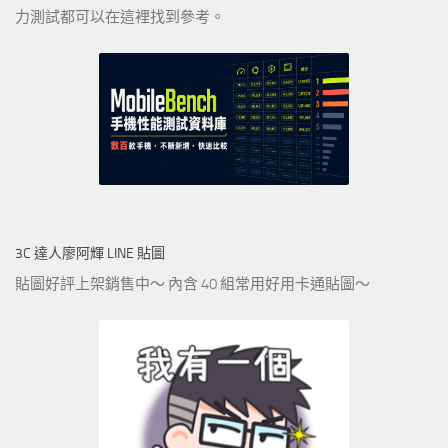
力測試都可以在這裡找到參考。
3C 達人廖阿輝 LINE 貼圖
貼圖好評上架銷售中～ 內含 40 組常用好用卡通貼圖～