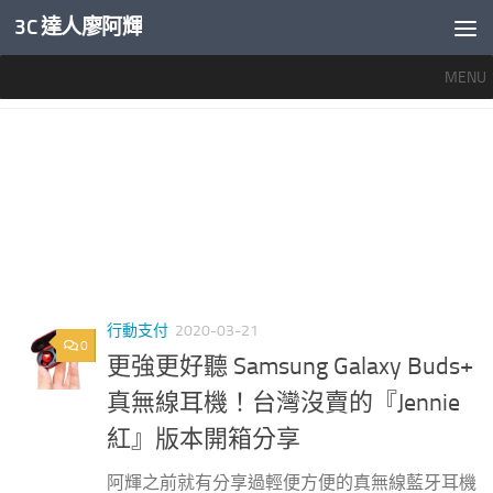
3C 達人廖阿輝
內文下方
MENU
標籤：
SAMSUNG GALAXY BUDS PLUS
行動支付
2020-03-21
0
更強更好聽 Samsung Galaxy Buds+
真無線耳機！台灣沒賣的『Jennie
紅』版本開箱分享
阿輝之前就有分享過輕便方便的真無線藍牙耳機