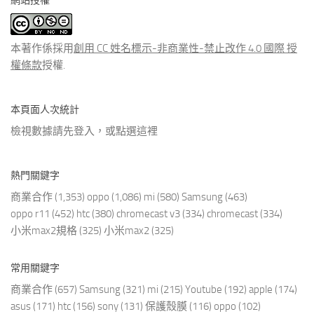
網站授權
類
文
章
本著作係採用
創用 CC 姓名標示-非商業性-禁止改作 4.0 國際 授
權條款
授權.
本頁面人次統計
檢視數據請先登入，或點選
這裡
熱門關鍵字
商業合作
(1,353)
oppo
(1,086)
mi
(580)
Samsung
(463)
oppo r11
(452)
htc
(380)
chromecast v3
(334)
chromecast
(334)
小米max2規格
(325)
小米max2
(325)
常用關鍵字
商業合作
(657)
Samsung
(321)
mi
(215)
Youtube
(192)
apple
(174)
asus
(171)
htc
(156)
sony
(131)
保護殼膜
(116)
oppo
(102)