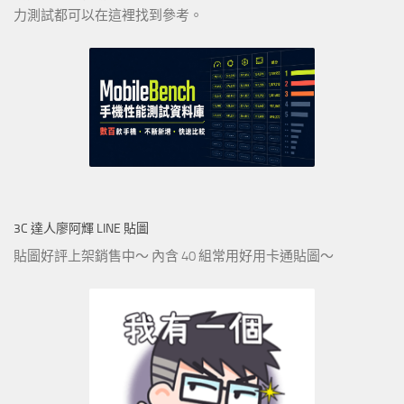
力測試都可以在這裡找到參考。
3C 達人廖阿輝 LINE 貼圖
貼圖好評上架銷售中～ 內含 40 組常用好用卡通貼圖～