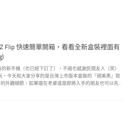
axy Z Flip 快速簡單開箱，看看全新盒裝裡面有
g)
輝近期最期待的新手機（也已經下訂了），不過也感謝民間友人（笑）
玩，今天和大家分享的是台灣上市版本盒裝的『頑美黑』款
flip 的外觀細節，如果還在考慮或是即將入手的朋友也可以先...