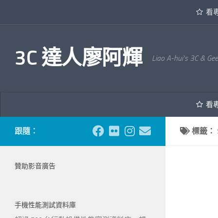
看
內文下方
3C 達人廖阿輝
Liao A-hui's 3C & Ge
看
跟隨：
標籤：
贊助影音廣告
手機性能測試資料庫