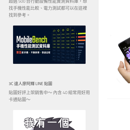
超過 500 台行動設備性能實測資料庫，想
找手機性能比較、電力測試都可以在這裡
找到參考。
3C 達人廖阿輝 LINE 貼圖
貼圖好評上架銷售中～ 內含 40 組常用好用
卡通貼圖～