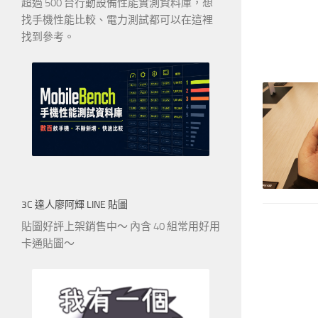
超過 500 台行動設備性能實測資料庫，想
找手機性能比較、電力測試都可以在這裡
找到參考。
3C 達人廖阿輝 LINE 貼圖
貼圖好評上架銷售中～ 內含 40 組常用好用
卡通貼圖～