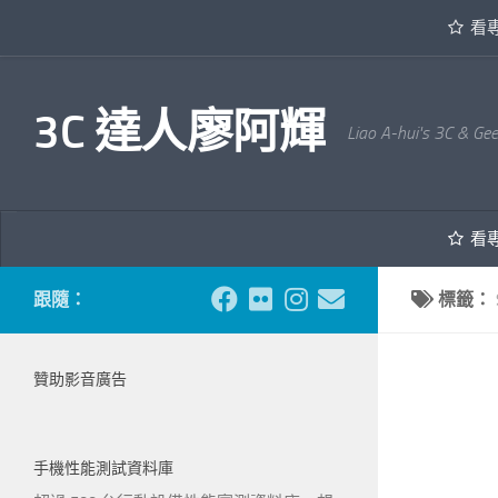
看
內文下方
3C 達人廖阿輝
Liao A-hui's 3C & Ge
看
跟隨：
標籤：
贊助影音廣告
手機性能測試資料庫