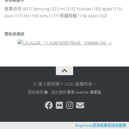
常用關鍵字
商業合作
(657)
Samsung
(321)
mi
(215)
Youtube
(192)
apple
(174)
asus
(171)
htc
(156)
sony
(131)
保護殼膜
(116)
oppo
(102)
贊助商連結
3C 達人廖阿輝 © 2026. 版權所有。
技術提供
- 設計提供
移至 Hueman 專業版
Blogimove部落格搬家技術服務