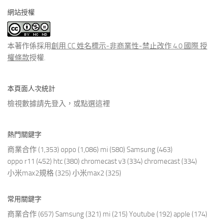
分
網站授權
類
文
章
本著作係採用
創用 CC 姓名標示-非商業性-禁止改作 4.0 國際 授
權條款
授權.
本頁面人次統計
檢視數據請先登入，或點選
這裡
熱門關鍵字
商業合作
(1,353)
oppo
(1,086)
mi
(580)
Samsung
(463)
oppo r11
(452)
htc
(380)
chromecast v3
(334)
chromecast
(334)
小米max2規格
(325)
小米max2
(325)
常用關鍵字
商業合作
(657)
Samsung
(321)
mi
(215)
Youtube
(192)
apple
(174)