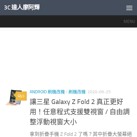
3C 達人廖阿輝
內文下方
MENU
標籤：
SAMSUNG 縮小視窗
ANDROID 刷機改機
/
刷機改機
2020-09-25
0
讓三星 Galaxy Z Fold 2 真正更好
用！任意程式支援雙視窗 / 自由調
整浮動視窗大小
拿到折疊手機 Z Fold 2 了嗎？其中折疊大螢幕絕