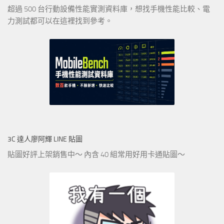
超過 500 台行動設備性能實測資料庫，想找手機性能比較、電
力測試都可以在這裡找到參考。
3C 達人廖阿輝 LINE 貼圖
貼圖好評上架銷售中～ 內含 40 組常用好用卡通貼圖～